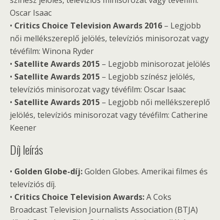
színész jelölés, televíziós minisorozat vagy tévéfilm:
Oscar Isaac
•
Critics Choice Television Awards 2016
– Legjobb
női mellékszereplő jelölés, televíziós minisorozat vagy
tévéfilm: Winona Ryder
•
Satellite Awards 2015
– Legjobb minisorozat jelölés
•
Satellite Awards 2015
– Legjobb színész jelölés,
televíziós minisorozat vagy tévéfilm: Oscar Isaac
•
Satellite Awards 2015
– Legjobb női mellékszereplő
jelölés, televíziós minisorozat vagy tévéfilm: Catherine
Keener
Díj leírás
•
Golden Globe-díj:
Golden Globes. Amerikai filmes és
televíziós díj.
•
Critics Choice Television Awards:
A Coks
Broadcast Television Journalists Association (BTJA)