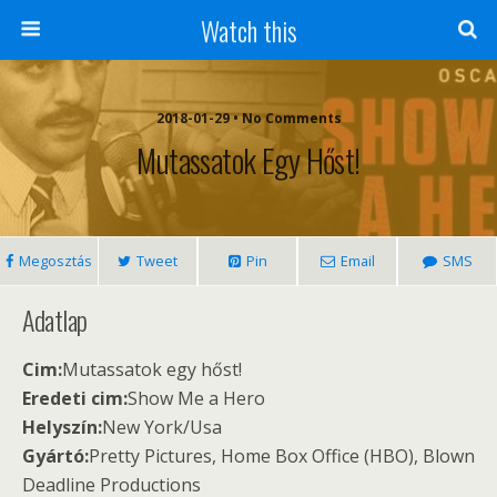
Watch this
2018-01-29 • No Comments
Mutassatok Egy Hőst!
Megosztás
Tweet
Pin
Email
SMS
Adatlap
Cim:
Mutassatok egy hőst!
Eredeti cim:
Show Me a Hero
Helyszín:
New York/Usa
Gyártó:
Pretty Pictures, Home Box Office (HBO), Blown
Deadline Productions