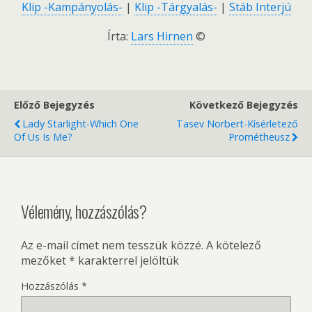
Klip -Kampányolás-
|
Klip -Tárgyalás-
|
Stáb Interjú
Írta:
Lars Hirnen
©
Előző Bejegyzés
Következő Bejegyzés
Lady Starlight-Which One
Tasev Norbert-Kísérletező
Of Us Is Me?
Prométheusz
Vélemény, hozzászólás?
Az e-mail címet nem tesszük közzé.
A kötelező
mezőket
*
karakterrel jelöltük
Hozzászólás
*