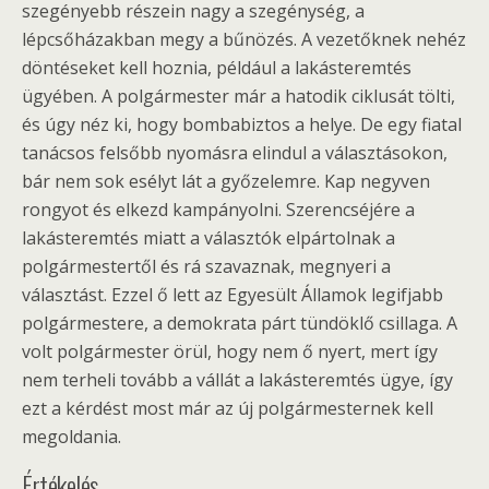
szegényebb részein nagy a szegénység, a
lépcsőházakban megy a bűnözés. A vezetőknek nehéz
döntéseket kell hoznia, például a lakásteremtés
ügyében. A polgármester már a hatodik ciklusát tölti,
és úgy néz ki, hogy bombabiztos a helye. De egy fiatal
tanácsos felsőbb nyomásra elindul a választásokon,
bár nem sok esélyt lát a győzelemre. Kap negyven
rongyot és elkezd kampányolni. Szerencséjére a
lakásteremtés miatt a választók elpártolnak a
polgármestertől és rá szavaznak, megnyeri a
választást. Ezzel ő lett az Egyesült Államok legifjabb
polgármestere, a demokrata párt tündöklő csillaga. A
volt polgármester örül, hogy nem ő nyert, mert így
nem terheli tovább a vállát a lakásteremtés ügye, így
ezt a kérdést most már az új polgármesternek kell
megoldania.
Értékelés