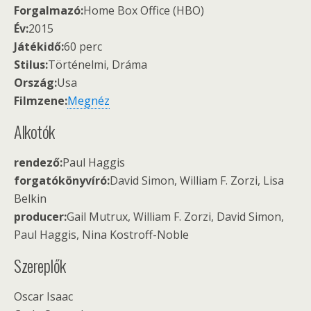
Forgalmazó:
Home Box Office (HBO)
Év:
2015
Játékidő:
60 perc
Stilus:
Történelmi, Dráma
Ország:
Usa
Filmzene:
Megnéz
Alkotók
rendező:
Paul Haggis
forgatókönyvíró:
David Simon, William F. Zorzi, Lisa
Belkin
producer:
Gail Mutrux, William F. Zorzi, David Simon,
Paul Haggis, Nina Kostroff-Noble
Szereplők
Oscar Isaac