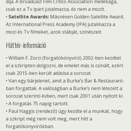
díja. A Broadcast Film Critics Association mellékága,
csak ez a Tv ipart jutalmazza, és nem a mozit.
•
Satellite Awards:
Másnéven Golden Satellite Award.
Az International Press Academy (IPA) jutalmazza a
mozi és Tv filmeket, azok stábját, színészeit.
Háttér-információ
• William F. Zorzi (forgatókönyvíró) 2002-ben kezdtet
el a szkripten dolgozni, de emelet más is csinált, ezért
csak 2015-ben került adásba a sorozat.
• Van egy bárjelenet, amit a Burke’s Bar & Restaurant-
ban forgattak. A valóságban a Burke’s nem létezett a
sorozat szerinti évben, mert csak 2001 után nyitott ki.
• A forgatás 75 napig tartott.
• Paul Haggis (rendező) úgy kezdte el a munkát, hogy
a szkript még nem volt meg, mert hitt a
forgatókönyvírókban.