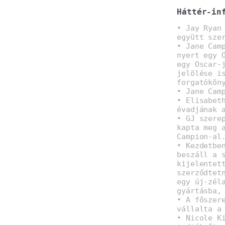
Háttér-in
• Jay Ryan
együtt sze
• Jane Cam
nyert egy 
egy Oscar-
jelölése i
forgatókön
• Jane Cam
• Elisabet
évadjának 
• GJ szere
kapta meg 
Campion-al
• Kezdetbe
beszáll a 
kijelentet
szerződtet
egy új-zél
gyártásba,
• A főszer
vállalta a
• Nicole K