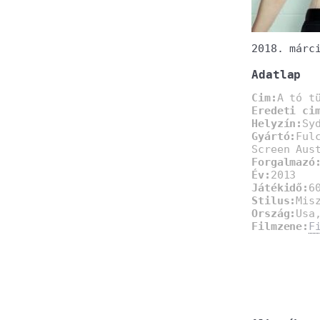
2018. márc
Adatlap
Cim:
A tó t
Eredeti ci
Helyzín:
Sy
Gyártó:
Ful
Screen Aus
Forgalmazó
Év:
2013
Játékidő:
6
Stilus:
Mis
Ország:
Usa
Filmzene:
F