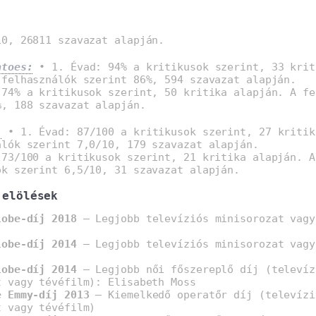
0, 26811 szavazat alapján.
atoes:
• 1. Évad: 94% a kritikusok szerint, 33 krit
 felhasználók szerint 86%, 594 szavazat alapján.
 74% a kritikusok szerint, 50 kritika alapján. A fe
%, 188 szavazat alapján.
:
• 1. Évad: 87/100 a kritikusok szerint, 27 kritik
álók szerint 7,0/10, 179 szavazat alapján.
 73/100 a kritikusok szerint, 21 kritika alapján. A
ók szerint 6,5/10, 31 szavazat alapján.
jelölések
lobe-díj 2018
– Legjobb televíziós minisorozat vagy
lobe-díj 2014
– Legjobb televíziós minisorozat vagy
lobe-díj 2014
– Legjobb női főszereplő díj (televíz
t vagy tévéfilm): Elisabeth Moss
e Emmy-díj 2013
– Kiemelkedő operatőr díj (televízi
t vagy tévéfilm)