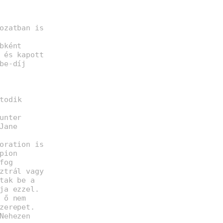
ozatban is
bként
 és kapott
be-díj
todik
unter
Jane
oration is
pion
fog
ztrál vagy
tak be a
ja ezzel.
 ő nem
zerepet.
Nehezen