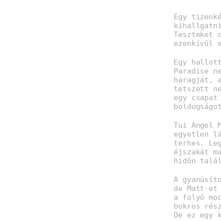
Egy tizenk
kihallgatn
Teszteket 
ezenkívül 
Egy hallot
Paradise n
haragját, 
tetszett n
egy csapat
boldogságo
Tui Angel 
egyetlen l
terhes. Le
éjszakát m
hídón talá
A gyanúsít
de Matt-et
a folyó mo
bokros rés
De ez egy 