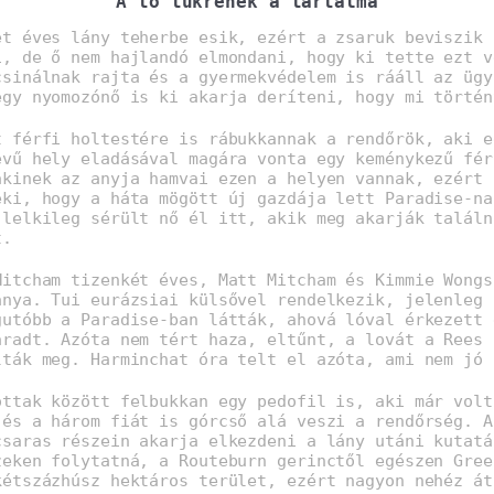
A tó tükrének a tartalma
ét éves lány teherbe esik, ezért a zsaruk beviszik 
i, de ő nem hajlandó elmondani, hogy ki tette ezt v
csinálnak rajta és a gyermekvédelem is rááll az ügy
egy nyomozónő is ki akarja deríteni, hogy mi történ
t férfi holtestére is rábukkannak a rendőrök, aki e
evű hely eladásával magára vonta egy keménykezű fér
akinek az anyja hamvai ezen a helyen vannak, ezért 
eki, hogy a háta mögött új gazdája lett Paradise-na
 lelkileg sérült nő él itt, akik meg akarják találn
t.
Mitcham tizenkét éves, Matt Mitcham és Kimmie Wongs
ánya. Tui eurázsiai külsővel rendelkezik, jelenleg 
gutóbb a Paradise-ban látták, ahová lóval érkezett 
aradt. Azóta nem tért haza, eltűnt, a lovát a Rees 
lták meg. Harminchat óra telt el azóta, ami nem jó 
ottak között felbukkan egy pedofil is, aki már volt
 és a három fiát is górcső alá veszi a rendőrség. A
csaras részein akarja elkezdeni a lány utáni kutatá
zeken folytatná, a Routeburn gerinctől egészen Gree
kétszázhúsz hektáros terület, ezért nagyon nehéz át