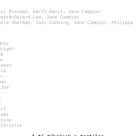
iel Kleiman, Garth Davis, Jane Campion
yvíró:
Gerard Lee, Jane Campion
mile Sherman, Iain Canning, Jane Campion, Philippa 
Moss
Wright
am
an
Lemon
olm
er
man
 Joe
e
n
y
ert
Sami
ntine
 Christie