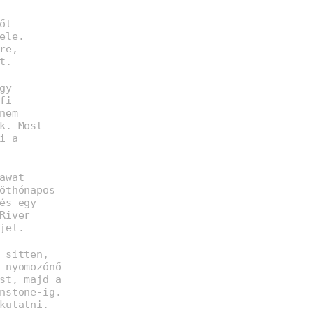
őt
ele.
re,
t.
gy
fi
nem
k. Most
i a
awat
öthónapos
és egy
River
jel.
 sitten,
 nyomozónő
st, majd a
nstone-ig.
kutatni.