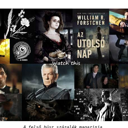
A felső húsz százalék magazinja.