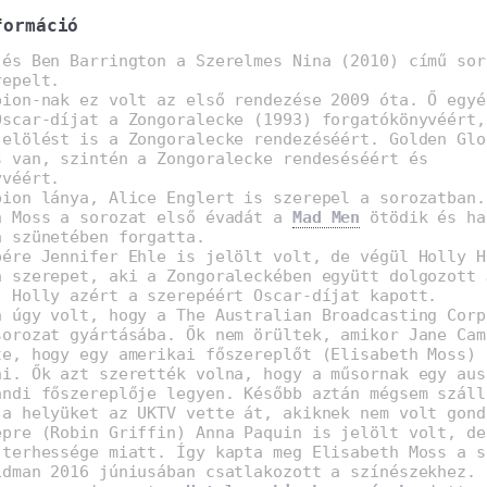
formáció
 és Ben Barrington a Szerelmes Nina (2010) című sor
repelt.
pion-nak ez volt az első rendezése 2009 óta. Ő egyé
Oscar-díjat a Zongoralecke (1993) forgatókönyvéért,
jelölést is a Zongoralecke rendezéséért. Golden Glo
s van, szintén a Zongoralecke rendeséséért és
yvéért.
pion lánya, Alice Englert is szerepel a sorozatban.
h Moss a sorozat első évadát a
Mad Men
ötödik és ha
a szünetében forgatta.
pére Jennifer Ehle is jelölt volt, de végül Holly H
a szerepet, aki a Zongoraleckében együtt dolgozott 
. Holly azért a szerepéért Oscar-díjat kapott.
n úgy volt, hogy a The Australian Broadcasting Corp
sorozat gyártásába. Ők nem örültek, amikor Jane Cam
te, hogy egy amerikai főszereplőt (Elisabeth Moss) 
ni. Ők azt szerették volna, hogy a műsornak egy aus
andi főszereplője legyen. Később aztán mégsem száll
 a helyüket az UKTV vette át, akiknek nem volt gond
epre (Robin Griffin) Anna Paquin is jelölt volt, de
 terhessége miatt. Így kapta meg Elisabeth Moss a s
idman 2016 júniusában csatlakozott a színészekhez. 