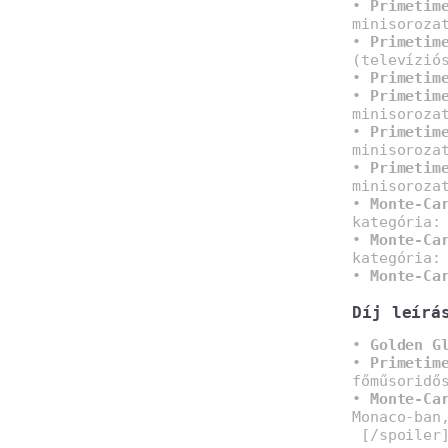
•
Primetim
minisoroza
•
Primetim
(televízió
•
Primetim
•
Primetim
minisoroza
•
Primetim
minisoroza
•
Primetim
minisoroza
•
Monte-Ca
kategória:
•
Monte-Ca
kategória:
•
Monte-Ca
Díj leírá
•
Golden G
•
Primetim
főműsoridő
•
Monte-Ca
Monaco-ban
[/spoiler