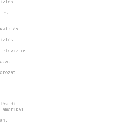
íziós
lés
evíziós
íziós
televíziós
ozat
orozat
iós díj.
 amerikai
an,