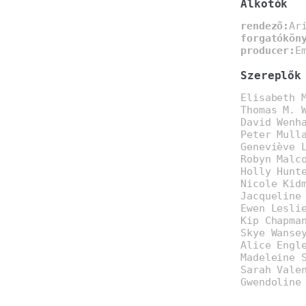
Alkotók
rendező:
Ar
forgatókön
producer:
E
Szereplők
Elisabeth 
Thomas M. 
David Wenh
Peter Mull
Geneviève 
Robyn Malc
Holly Hunt
Nicole Kid
Jacqueline
Ewen Lesli
Kip Chapma
Skye Wanse
Alice Engl
Madeleine 
Sarah Vale
Gwendoline