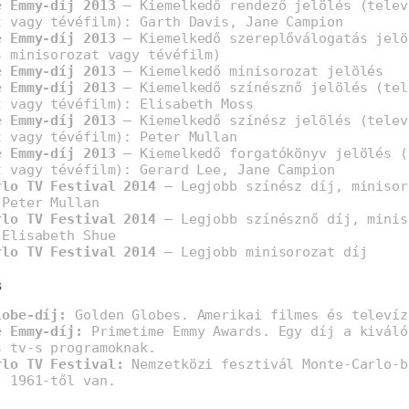
e Emmy-díj 2013
– Kiemelkedő rendező jelölés (telev
t vagy tévéfilm): Garth Davis, Jane Campion
e Emmy-díj 2013
– Kiemelkedő szereplőválogatás jelö
s minisorozat vagy tévéfilm)
e Emmy-díj 2013
– Kiemelkedő minisorozat jelölés
e Emmy-díj 2013
– Kiemelkedő színésznő jelölés (tel
t vagy tévéfilm): Elisabeth Moss
e Emmy-díj 2013
– Kiemelkedő színész jelölés (telev
t vagy tévéfilm): Peter Mullan
e Emmy-díj 2013
– Kiemelkedő forgatókönyv jelölés (
t vagy tévéfilm): Gerard Lee, Jane Campion
rlo TV Festival 2014
– Legjobb színész díj, minisor
 Peter Mullan
rlo TV Festival 2014
– Legjobb színésznő díj, minis
 Elisabeth Shue
rlo TV Festival 2014
– Legjobb minisorozat díj
s
lobe-díj:
Golden Globes. Amerikai filmes és televíz
e Emmy-díj:
Primetime Emmy Awards. Egy díj a kiváló
s tv-s programoknak.
rlo TV Festival:
Nemzetközi fesztivál Monte-Carlo-b
, 1961-től van.
]