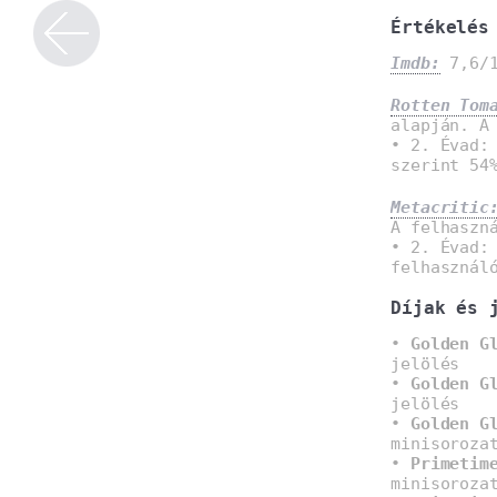
Értékelés
Imdb:
7,6/1
Rotten Tom
alapján. A
• 2. Évad:
szerint 54
Metacritic
A felhaszn
• 2. Évad:
felhasznál
Díjak és 
•
Golden G
jelölés
•
Golden G
jelölés
•
Golden G
minisoroza
•
Primetim
minisoroza