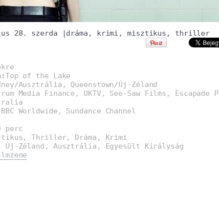
ius 28. szerda
|
dráma
,
krimi
,
misztikus
,
thriller
ükre
m:
Top of the Lake
dney/Ausztrália, Queenstown/Új-Zéland
crum Media Finance, UKTV, See-Saw Films, Escapade P
tralia
:
BBC Worldwide, Sundance Channel
0 perc
ztikus, Thriller, Dráma, Krimi
, Új-Zéland, Ausztrália, Egyesült Királyság
ilmzene