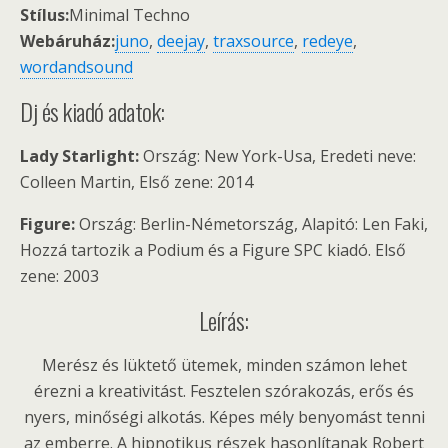
Stílus:
Minimal Techno
Webáruház:
juno
,
deejay
,
traxsource
,
redeye
,
wordandsound
Dj és kiadó adatok:
Lady Starlight:
Ország: New York-Usa, Eredeti neve:
Colleen Martin, Első zene: 2014
Figure:
Ország: Berlin-Németország, Alapitó: Len Faki,
Hozzá tartozik a Podium és a Figure SPC kiadó. Első
zene: 2003
Leírás:
Merész és lüktető ütemek, minden számon lehet
érezni a kreativitást. Fesztelen szórakozás, erős és
nyers, minőségi alkotás. Képes mély benyomást tenni
az emberre. A hipnotikus részek hasonlítanak Robert