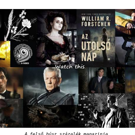
A felső húsz százalék magazinja.