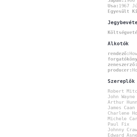
Japán:
1966
Usa:
1967 J
Egyesült K
Jegybevét
Költségvet
Alkotók
rendező:
Ho
forgatókön
zeneszerző
producer:
H
Szereplők
Robert Mit
John Wayne
Arthur Hun
James Caan
Charlene H
Michele Ca
Paul Fix
Johnny Cra
Edward Asn