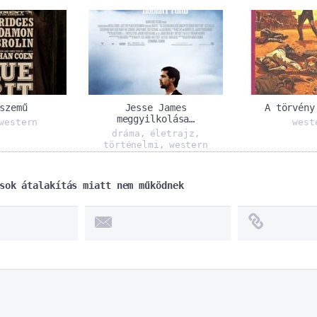
szemű
Jesse James
A törvény
meggyilkolása…
western
west
dráma
életrajz
,
,
történelmi
western
,
sok átalakítás miatt nem működnek