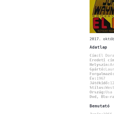
2017. októ
Adatlap
Cím:
El Dor
Eredeti cí
Helyszín:
A
Gyártó:
Lau
Forgalmazó
Év:
1967
Játékidő:
1
Stílus:
Wes
Ország:
Usa
Dvd, Blu-r
Bemutató