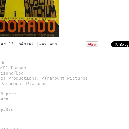
ber 13. péntek
|
western
ado
m:
El Dorado
rizona/Usa
rel Productions, Paramount Pictures
:
Paramount Pictures
26 perc
tern
ay:
Dvd