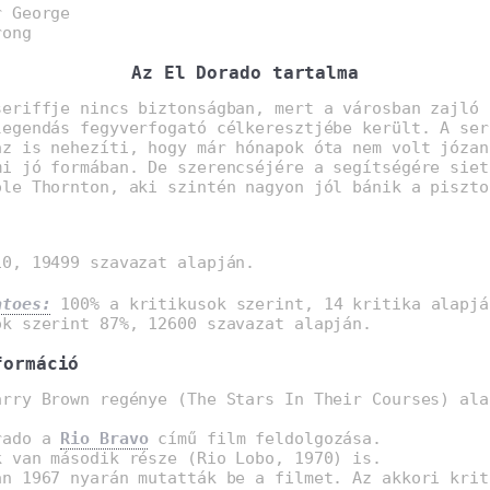
r George
rong
Az El Dorado tartalma
seriffje nincs biztonságban, mert a városban zajló 
legendás fegyverfogató célkeresztjébe került. A ser
az is nehezíti, hogy már hónapok óta nem volt józan
mi jó formában. De szerencséjére a segítségére siet
ole Thornton, aki szintén nagyon jól bánik a piszto
0, 19499 szavazat alapján.
atoes:
100% a kritikusok szerint, 14 kritika alapjá
ók szerint 87%, 12600 szavazat alapján.
formáció
arry Brown regénye (The Stars In Their Courses) ala
rado a
Rio Bravo
című film feldolgozása.
k van második része (Rio Lobo, 1970) is.
an 1967 nyarán mutatták be a filmet. Az akkori krit