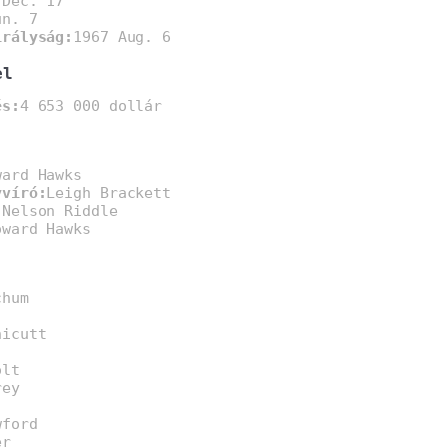
 Dec. 17
ún. 7
irályság:
1967 Aug. 6
el
és:
4 653 000 dollár
ward Hawks
yvíró:
Leigh Brackett
:
Nelson Riddle
oward Hawks
chum
nicutt
olt
rey
wford
er