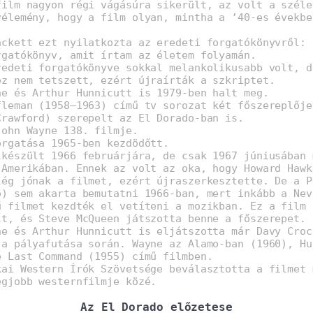
film nagyon régi vágásúra sikerült, az volt a széle
vélemény, hogy a film olyan, mintha a ’40-es évekbe
ackett ezt nyilatkozta az eredeti forgatókönyvről: 
rgatókönyv, amit írtam az életem folyamán.
redeti forgatókönyve sokkal melankolikusabb volt, d
ez nem tetszett, ezért újraírták a szkriptet.
ne és Arthur Hunnicutt is 1979-ben halt meg.
fleman (1958–1963) című tv sorozat két főszereplője
Crawford) szerepelt az El Dorado-ban is.
John Wayne 138. filmje.
orgatása 1965-ben kezdödőtt.
lkészült 1966 februárjára, de csak 1967 júniusában 
 Amerikában. Ennek az volt az oka, hogy Howard Hawk
lég jónak a filmet, ezért újraszerkesztette. De a P
ó) sem akarta bemutatni 1966-ban, mert inkább a Nev
ű filmet kezdték el vetíteni a mozikban. Ez a film 
lt, és Steve McQueen játszotta benne a főszerepet.
ne és Arthur Hunnicutt is eljátszotta már Davy Croc
 a pályafutása során. Wayne az Alamo-ban (1960), Hu
e Last Command (1955) című filmben.
kai Western Írók Szövetsége beválasztotta a filmet 
egjobb westernfilmje közé.
Az El Dorado előzetese