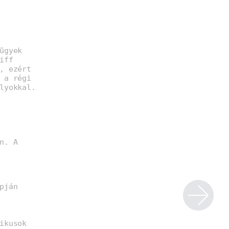
ügyek
iff
, ezért
 a régi
lyokkal.
n. A
pján
ikusok