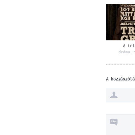
A fél
dráma
,
A hozzászólá