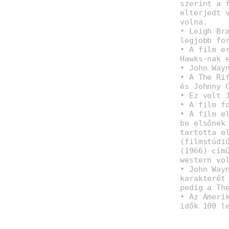
szerint a 
elterjedt 
volna.
• Leigh Br
legjobb fo
• A film e
Hawks-nak 
• John Way
• A The Ri
és Johnny 
• Ez volt 
• A film f
• A film e
be elsőnek
tartotta e
(filmstúdi
(1966) cím
western vo
• John Way
karakterét
pedig a Th
• Az Ameri
idők 100 l