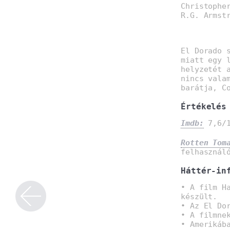
Christophe
R.G. Armst
El Dorado 
miatt egy 
helyzetét 
nincs vala
barátja, C
Értékelés
Imdb:
7,6/1
Rotten Tom
felhasznál
Háttér-in
• A film H
készült.
• Az El Do
• A filmne
• Amerikáb