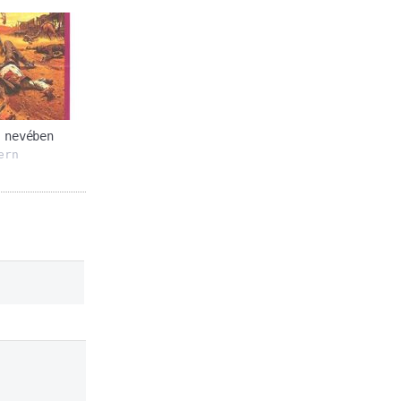
 nevében
ern