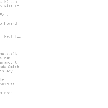
s körben
n készült
Ez a
e Howard
 (Paul Fix
mutatták
s nem
aramount
ada Smith
is egy
kett
nnicutt
minden