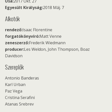
Usa:
2017 Okt. 27
Egyesült Királyság:
2018 Máj. 7
Alkotók
rendező:
Isaac Florentine
forgatókönyvíró:
Matt Venne
zeneszerző:
Frederik Wiedmann
producer:
Les Weldon, John Thompson, Boaz
Davidson
Szereplők
Antonio Banderas
Karl Urban
Paz Vega
Cristina Serafini
Atanas Srebrev