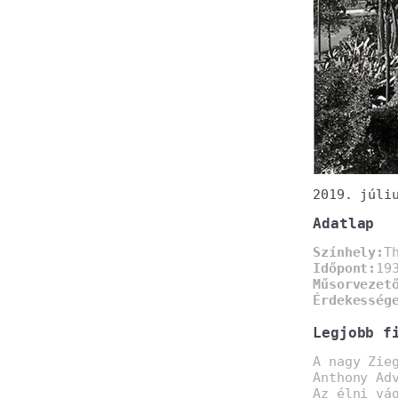
2019. júli
Adatlap
Színhely:
T
Időpont:
19
Műsorvezet
Érdekesség
Legjobb f
A nagy Zie
Anthony Ad
Az élni vá