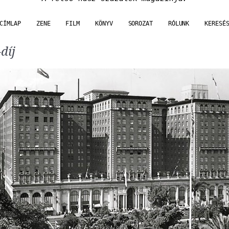
CÍMLAP
ZENE
FILM
KÖNYV
SOROZAT
RÓLUNK
KERESÉ
díj