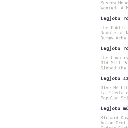
Moscow Moo
Wanted: A 
Legjobb r
The Public
Double or 
Dummy Ache
Legjobb r
The Countr
Old Mill P
Sinbad the
Legjobb s
Give Me Li
La Fiesta 
Popular Sc
Legjobb m
Richard Da
Anton Grot
Cedric Gib