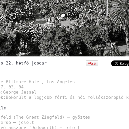
us 22. hétfő
|
oscar
he Biltmore Hotel, Los Angeles
37. 03. 04.
ő:
George Jessel
ek:
Bekerült a legjobb férfi és női mellékszereplő k
ilm
gfeld (The Great Ziegfeld) – győztes
verse – jelölt
gyó asszony (Dodsworth) – jelölt