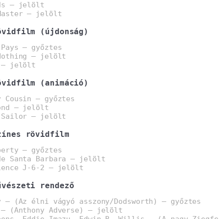
ds – jelölt
Master – jelölt
övidfilm (újdonság)
 Pays – győztes
Nothing – jelölt
 – jelölt
övidfilm (animáció)
y Cousin – győztes
ond – jelölt
 Sailor – jelölt
zínes rövidfilm
berty – győztes
de Santa Barbara – jelölt
ience J-6-2 – jelölt
űvészeti rendező
y – (Az élni vágyó asszony/Dodsworth) – győztes
 – (Anthony Adverse) – jelölt
bons, Eddie Imazu, Edwin B. Willis – (A nagy Ziegfe