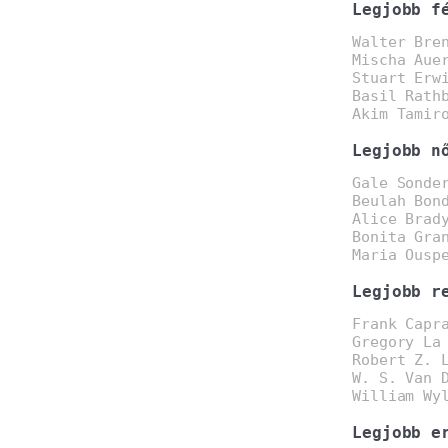
Legjobb f
Walter Bre
Mischa Aue
Stuart Erw
Basil Rath
Akim Tamir
Legjobb n
Gale Sonde
Beulah Bon
Alice Brad
Bonita Gra
Maria Ousp
Legjobb r
Frank Capr
Gregory La
Robert Z. 
W. S. Van 
William Wy
Legjobb e