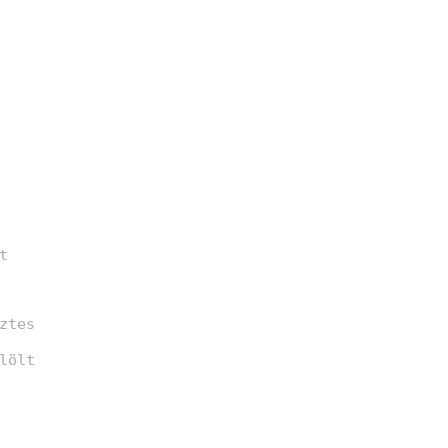
t
ztes
lölt