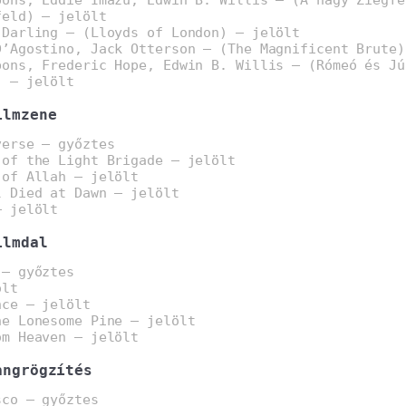
feld) – jelölt
 Darling – (Lloyds of London) – jelölt
D’Agostino, Jack Otterson – (The Magnificent Brute)
bons, Frederic Hope, Edwin B. Willis – (Rómeó és Jú
) – jelölt
ilmzene
verse – győztes
 of the Light Brigade – jelölt
 of Allah – jelölt
l Died at Dawn – jelölt
– jelölt
ilmdal
 – győztes
ölt
nce – jelölt
he Lonesome Pine – jelölt
om Heaven – jelölt
angrögzítés
sco – győztes