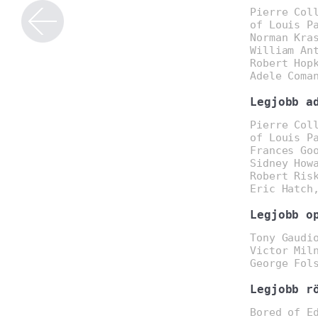
Pierre Col
of Louis P
Norman Kra
William An
Robert Hop
Adele Coma
Legjobb a
Pierre Col
of Louis P
Frances Go
Sidney How
Robert Ris
Eric Hatch
Legjobb o
Tony Gaudi
Victor Mil
George Fol
Legjobb r
Bored of E