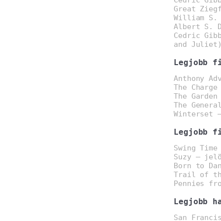
Great Zieg
William S.
Albert S. 
Cedric Gib
and Juliet
Legjobb f
Anthony Ad
The Charge
The Garden
The Genera
Winterset 
Legjobb f
Swing Time
Suzy – jel
Born to Da
Trail of t
Pennies fr
Legjobb h
San Franci