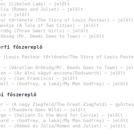
ánc (Libeled Lady) – jelölt
úlia (Romeo and Juliet) – jelölt
sco – jelölt
eur története (The Story of Louis Pasteur) – jelölt
meséje (A Tale of Two Cities) – jelölt
ördög (Three Smart Girls) – jelölt
rökség (Mr. Deeds Goes to Town) – jelölt
érfi főszereplő
– (Louis Pasteur története/The Story of Louis Paste
r – (Váratlan örökség/Mr. Deeds Goes to Town) – jel
ton – (Az élni vágyó asszony/Dodsworth) – jelölt
acy – (San Francisco) – jelölt
well – (Godfrey, a lakáj/My Man Godfrey) – jelölt
ői főszereplő
er – (A nagy Ziegfeld/The Great Ziegfeld) – győztes
e – (Theodora Goes Wild) – jelölt
rge – (Valiant Is the Word for Carrie) – jelölt
bard – (Godfrey, a lakáj/My Man Godfrey) – jelölt
rer – (Rómeó és Júlia/Romeo and Juliet) – jelölt