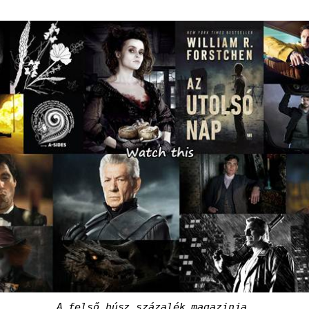
A felső húsz százalék magazinja.