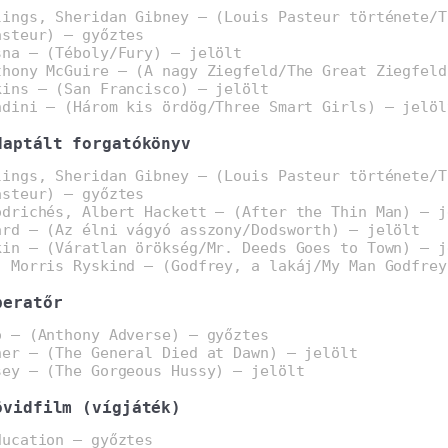
lings, Sheridan Gibney – (Louis Pasteur története/T
asteur) – győztes
sna – (Téboly/Fury) – jelölt
thony McGuire – (A nagy Ziegfeld/The Great Ziegfeld
kins – (San Francisco) – jelölt
ndini – (Három kis ördög/Three Smart Girls) – jelöl
daptált forgatókönyv
lings, Sheridan Gibney – (Louis Pasteur története/T
asteur) – győztes
odrichés, Albert Hackett – (After the Thin Man) – j
ard – (Az élni vágyó asszony/Dodsworth) – jelölt
kin – (Váratlan örökség/Mr. Deeds Goes to Town) – j
, Morris Ryskind – (Godfrey, a lakáj/My Man Godfrey
peratőr
o – (Anthony Adverse) – győztes
ner – (The General Died at Dawn) – jelölt
sey – (The Gorgeous Hussy) – jelölt
övidfilm (vígjáték)
ducation – győztes