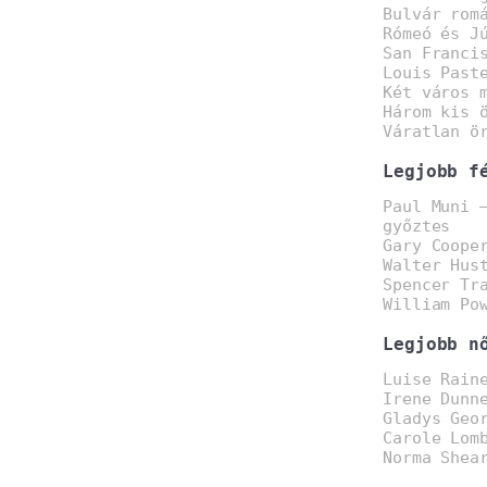
Bulvár rom
Rómeó és J
San Franci
Louis Past
Két város 
Három kis 
Váratlan ö
Legjobb f
Paul Muni 
győztes
Gary Coope
Walter Hus
Spencer Tr
William Po
Legjobb n
Luise Rain
Irene Dunn
Gladys Geo
Carole Lom
Norma Shea