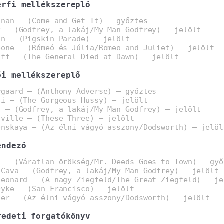
érfi mellékszereplő
nnan – (Come and Get It) – győztes
r – (Godfrey, a lakáj/My Man Godfrey) – jelölt
in – (Pigskin Parade) – jelölt
bone – (Rómeó és Júlia/Romeo and Juliet) – jelölt
off – (The General Died at Dawn) – jelölt
ői mellékszereplő
rgaard – (Anthony Adverse) – győztes
di – (The Gorgeous Hussy) – jelölt
y – (Godfrey, a lakáj/My Man Godfrey) – jelölt
nville – (These Three) – jelölt
enskaya – (Az élni vágyó asszony/Dodsworth) – jelöl
endező
a – (Váratlan örökség/Mr. Deeds Goes to Town) – győ
 Cava – (Godfrey, a lakáj/My Man Godfrey) – jelölt
Leonard – (A nagy Ziegfeld/The Great Ziegfeld) – je
Dyke – (San Francisco) – jelölt
ler – (Az élni vágyó asszony/Dodsworth) – jelölt
redeti forgatókönyv