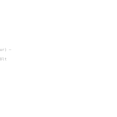
ur) –
ölt