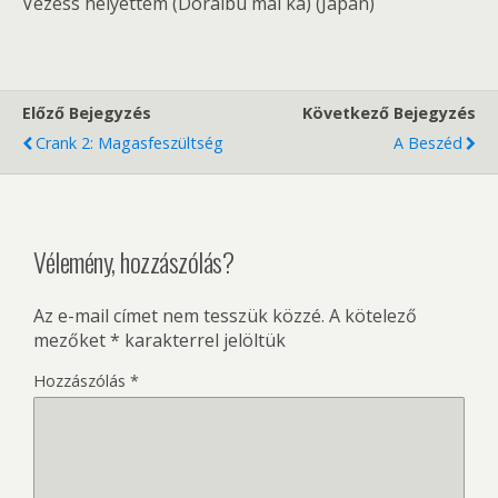
Vezess helyettem (Doraibu mai ká) (Japán)
Előző Bejegyzés
Következő Bejegyzés
Crank 2: Magasfeszültség
A Beszéd
Vélemény, hozzászólás?
Az e-mail címet nem tesszük közzé.
A kötelező
mezőket
*
karakterrel jelöltük
Hozzászólás
*