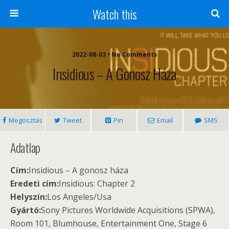
Watch this
2022-08-03 • No Comments
Insidious – A Gonosz Háza
Megosztás
Tweet
Pin
Email
SMS
Adatlap
Cím:
Insidious – A gonosz háza
Eredeti cím:
Insidious: Chapter 2
Helyszín:
Los Angeles/Usa
Gyártó:
Sony Pictures Worldwide Acquisitions (SPWA),
Room 101, Blumhouse, Entertainment One, Stage 6