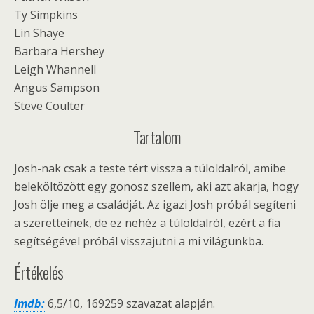
Ty Simpkins
Lin Shaye
Barbara Hershey
Leigh Whannell
Angus Sampson
Steve Coulter
Tartalom
Josh-nak csak a teste tért vissza a túloldalról, amibe
beleköltözött egy gonosz szellem, aki azt akarja, hogy
Josh ölje meg a családját. Az igazi Josh próbál segíteni
a szeretteinek, de ez nehéz a túloldalról, ezért a fia
segítségével próbál visszajutni a mi világunkba.
Értékelés
Imdb:
6,5/10, 169259 szavazat alapján.