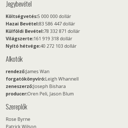
Jegybevétel
Költségvetés:
5 000 000 dollár
Hazai Bevétel:
83 586 447 dollár
Külföldi Bevétel:
78 332 871 dollár
Világszerte:
161 919 318 dollár
Nyító hétvége:
40 272 103 dollár
Alkotók
rendező:
James Wan
forgatókönyvíró:
Leigh Whannell
zeneszerző:
Joseph Bishara
producer:
Oren Peli, Jason Blum
Szereplők
Rose Byrne
Patrick Wilson