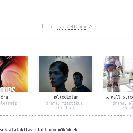
Írta:
Lars Hirnen
©
 óra
Holtodiglan
A Wall Stre
életrajz
dráma
misztikus
dráma
é
,
,
,
thriller
vígj
sok átalakítás miatt nem működnek