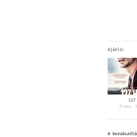
Ajánló:
127
dráma
,
A hozzászólá