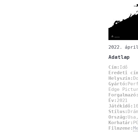
2022. ápri
Adatlap
Cím:
Idő
Eredeti cí
Helyszín:
D
Gyártó:
Per
Edge Pictu
Forgalmazó
Év:
2021
Játékidő:
1
Stílus:
Drá
Ország:
Usa
Korhatár:
P
Filmzene:
M