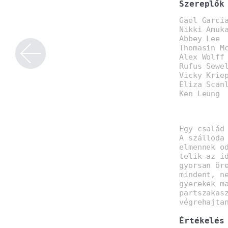
Szereplők
Gael Garcí
Nikki Amuk
Abbey Lee
Thomasin M
Alex Wolff
Rufus Sewe
Vicky Krie
Eliza Scan
Ken Leung
Egy család
A szálloda
elmennek o
telik az i
gyorsan ör
mindent, n
gyerekek m
partszakas
végrehajta
Értékelés