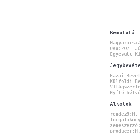
Bemutató
Magyarorsz
Usa:
2021 J
Egyesült K
Jegybevét
Hazai Bevé
Külföldi B
Világszert
Nyító hétv
Alkotók
rendező:
M.
forgatókön
zeneszerző
producer:
M