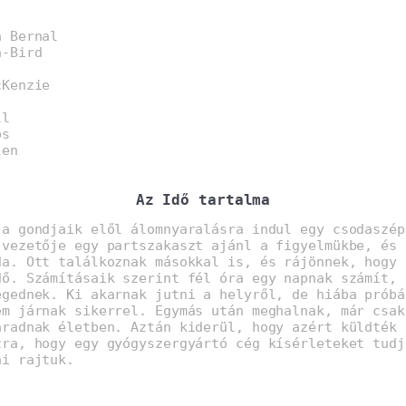
a Bernal
a-Bird
cKenzie
ll
ps
len
Az Idő tartalma
 a gondjaik elől álomnyaralásra indul egy csodaszép
 vezetője egy partszakaszt ajánl a figyelmükbe, és 
da. Ott találkoznak másokkal is, és rájönnek, hogy 
dő. Számításaik szerint fél óra egy napnak számít, 
egednek. Ki akarnak jutni a helyről, de hiába próbá
em járnak sikerrel. Egymás után meghalnak, már csak
aradnak életben. Aztán kiderül, hogy azért küldték 
zra, hogy egy gyógyszergyártó cég kísérleteket tudj
ni rajtuk.