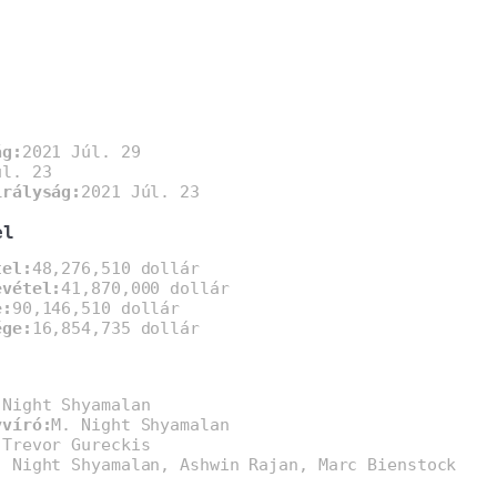
ág:
2021 Júl. 29
úl. 23
irályság:
2021 Júl. 23
el
tel:
48,276,510 dollár
evétel:
41,870,000 dollár
e:
90,146,510 dollár
ége:
16,854,735 dollár
 Night Shyamalan
yvíró:
M. Night Shyamalan
:
Trevor Gureckis
. Night Shyamalan, Ashwin Rajan, Marc Bienstock