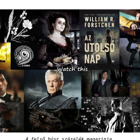
A felső húsz százalék magazinja.