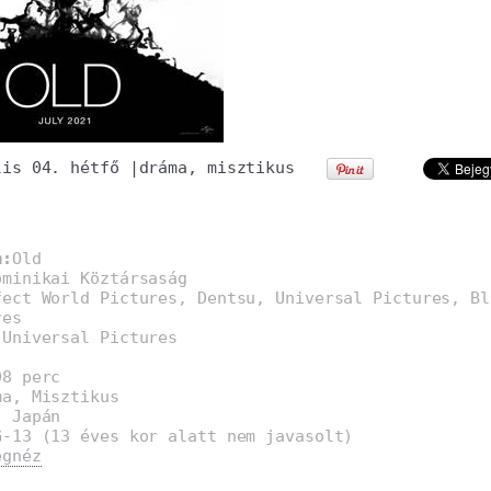
lis 04. hétfő
|
dráma
,
misztikus
m:
Old
ominikai Köztársaság
fect World Pictures, Dentsu, Universal Pictures, Bl
res
:
Universal Pictures
08 perc
ma, Misztikus
, Japán
G-13 (13 éves kor alatt nem javasolt)
egnéz