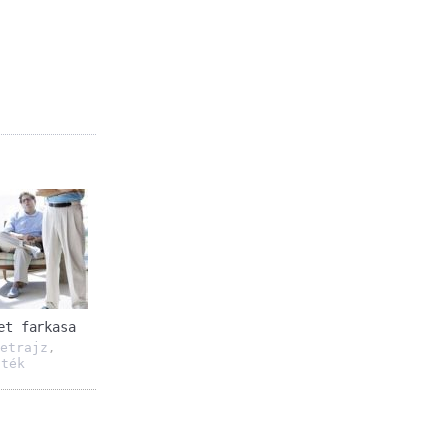
et farkasa
letrajz
,
áték