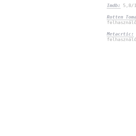
Imdb:
5,8/1
Rotten Tom
felhasznál
Metacrtic:
felhasznál