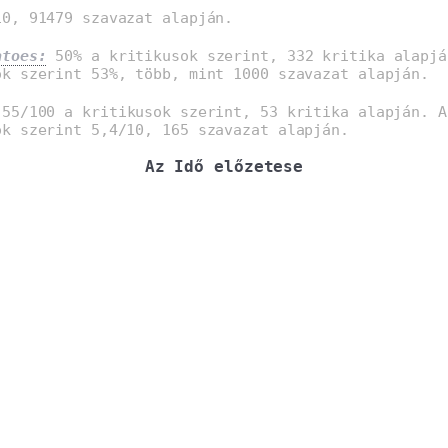
0, 91479 szavazat alapján.
atoes:
50% a kritikusok szerint, 332 kritika alapjá
ók szerint 53%, több, mint 1000 szavazat alapján.
55/100 a kritikusok szerint, 53 kritika alapján. A
ók szerint 5,4/10, 165 szavazat alapján.
Az Idő előzetese