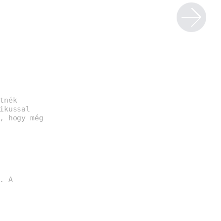
tnék
ikussal
, hogy még
. A