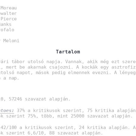
 Moreau
owalter
 Pierce
Banks
rofalo
r Meloni
Tartalom
yári tábor utolsó napja. Vannak, akik még ezt szere
i, mert be akarnak csajozni. A kockák egy asztrofiz
utolsó napot, mások pedig elmennek evezni. A lényeg
e a nap.
0, 57246 szavazat alapján.
atoes:
37% a kritikusok szerint, 75 kritika alapján
ók szerint 75%, több, mint 25000 szavazat alapján.
42/100 a kritikusok szerint, 24 kritika alapján. A
ók szerint 6,6/10, 88 szavazat alapján.