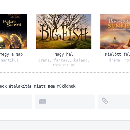
megy a Nap
Nagy hal
Mielőtt fe
omantikus
dráma
fantasy
kaland
dráma
ro
,
,
,
,
romantikus
sok átalakítás miatt nem működnek