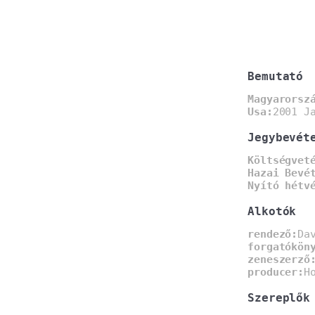
Bemutató
Magyarorsz
Usa:
2001 J
Jegybevét
Költségvet
Hazai Bevé
Nyító hétv
Alkotók
rendező:
Da
forgatókön
zeneszerző
producer:
H
Szereplők