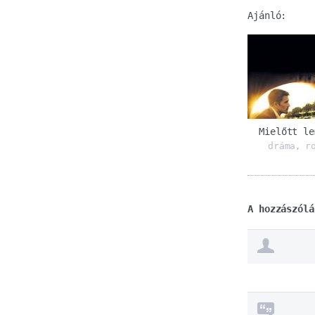
Ajánló:
Mielőtt le
dráma
r
,
A hozzászólá