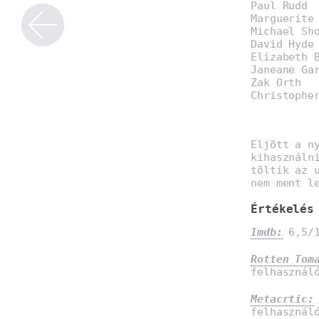
Paul Rudd
Marguerite
Michael Sh
David Hyde
Elizabeth 
Janeane Ga
Zak Orth
Christophe
Eljött a n
kihasználn
töltik az 
nem ment l
Értékelés
Imdb:
6,5/1
Rotten Tom
felhasznál
Metacrtic:
felhasznál