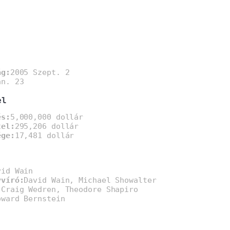
ág:
2005 Szept. 2
an. 23
el
és:
5,000,000 dollár
tel:
295,206 dollár
ége:
17,481 dollár
vid Wain
yvíró:
David Wain, Michael Showalter
:
Craig Wedren, Theodore Shapiro
oward Bernstein