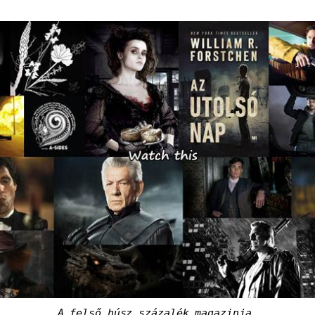
A felső húsz százalék magazinja.