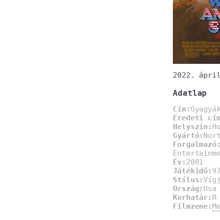
2022. ápri
Adatlap
Cím:
Gyagyá
Eredeti cí
Helyszín:
H
Gyártó:
Nor
Forgalmazó
Entertainm
Év:
2001
Játékidő:
9
Stílus:
Víg
Ország:
Usa
Korhatár:
R
Filmzene:
M