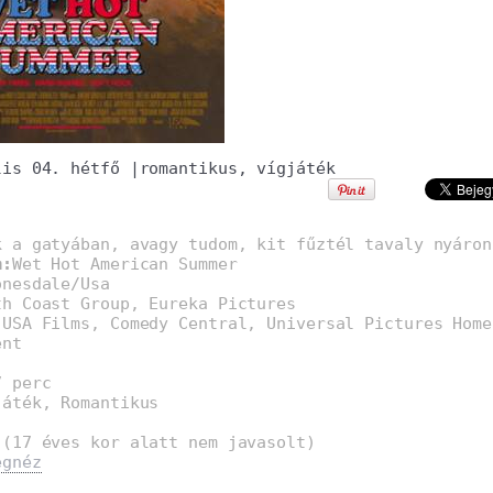
lis 04. hétfő
|
romantikus
,
vígjáték
k a gatyában, avagy tudom, kit fűztél tavaly nyáron
m:
Wet Hot American Summer
onesdale/Usa
th Coast Group, Eureka Pictures
:
USA Films, Comedy Central, Universal Pictures Home
ent
7 perc
játék, Romantikus
 (17 éves kor alatt nem javasolt)
egnéz