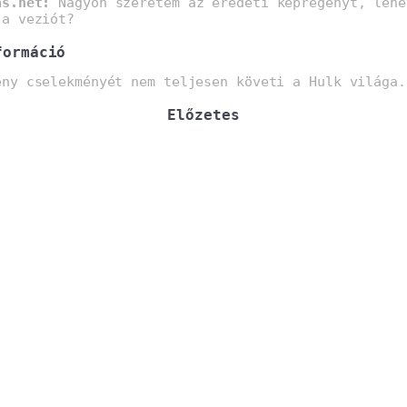
as.net:
Nagyon szeretem az eredeti képregényt, lehe
 a veziót?
formáció
ény cselekményét nem teljesen követi a Hulk világa.
Előzetes