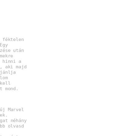
 féktelen
Egy
zése után
mekre
 hinni a
, aki majd
jánlja
lom
kell
t mond.
új Marvel
ek.
gat néhány
bb olvasd