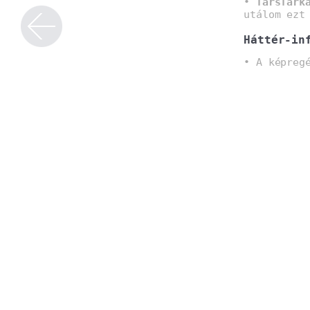
•
TarsTark
utálom ezt
Háttér-in
• A képreg