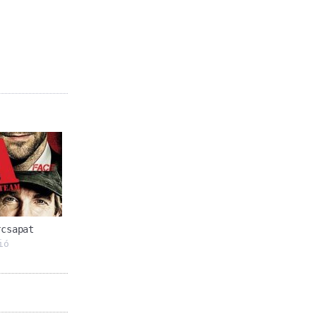
rcsapat
ió