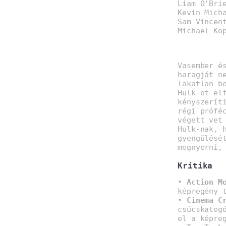
Liam O’Bri
Kevin Mich
Sam Vincen
Michael Ko
Vasember é
haragját n
lakatlan b
Hulk-ot el
kényszerít
régi prófé
végett vet
Hulk-nak, 
gyengülésé
megnyerni,
Kritika
•
Action M
képregény 
•
Cinema C
csúcskateg
el a képre