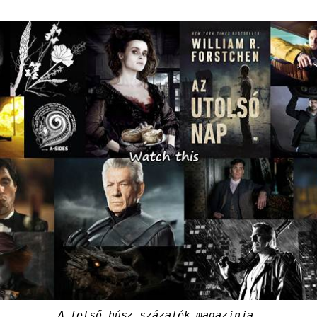
A felső húsz százalék magazinja.