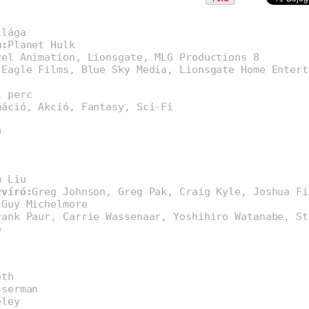
ilága
m:
Planet Hulk
vel Animation, Lionsgate, MLG Productions 8
:
Eagle Films, Blue Sky Media, Lionsgate Home Entert
1 perc
máció, Akció, Fantasy, Sci-Fi
0
m Liu
yvíró:
Greg Johnson, Greg Pak, Craig Kyle, Joshua Fi
:
Guy Michelmore
rank Paur, Carrie Wassenaar, Yoshihiro Watanabe, St
e
eth
sserman
eley