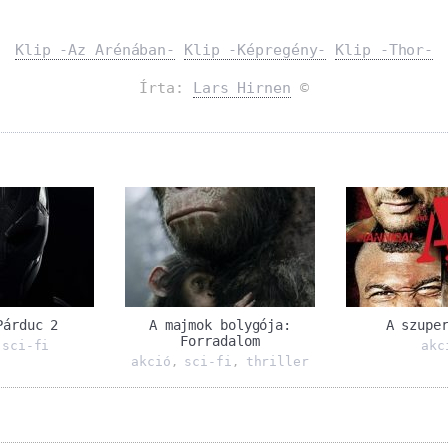
Klip -Az Arénában-
Klip -Képregény-
Klip -Thor-
Írta:
Lars Hirnen
©
Párduc 2
A majmok bolygója:
A szupe
Forradalom
sci-fi
akc
,
akció
sci-fi
thriller
,
,