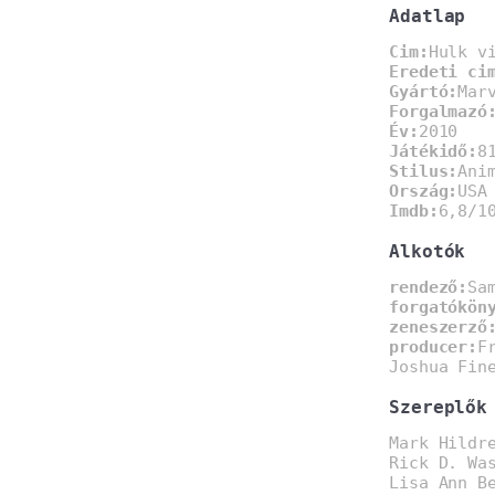
Adatlap
Cim:
Hulk v
Eredeti ci
Gyártó:
Mar
Forgalmazó
Év:
2010
Játékidő:
8
Stilus:
Ani
Ország:
USA
Imdb:
6,8/1
Alkotók
rendező:
Sa
forgatókön
zeneszerző
producer:
F
Joshua Fin
Szereplők
Mark Hildr
Rick D. Wa
Lisa Ann B