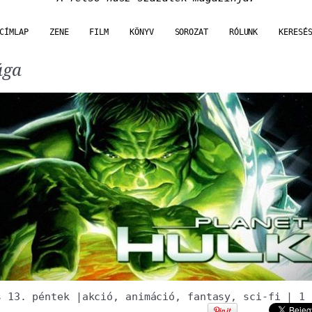
CÍMLAP
ZENE
FILM
KÖNYV
SOROZAT
RÓLUNK
KERESÉ
ága
s 13. péntek
|
akció
,
animáció
,
fantasy
,
sci-fi
|
1 