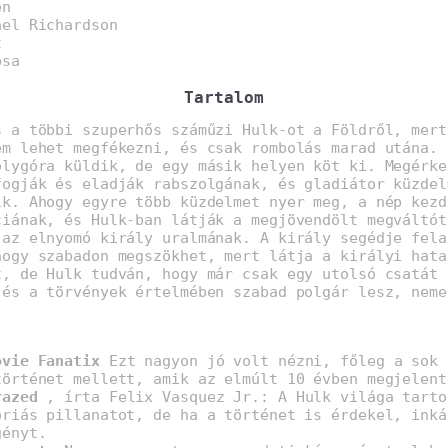
en
ael Richardson
t
psa
Tartalom
s a többi szuperhős száműzi Hulk-ot a Földről, mert
em lehet megfékezni, és csak rombolás marad utána. 
olygóra küldik, de egy másik helyen köt ki. Megérke
fogják és eladják rabszolgának, és gladiátor küzdel
ik. Ahogy egyre több küzdelmet nyer meg, a nép kezd
ciának, és Hulk-ban látják a megjövendölt megváltót
 az elnyomó király uralmának. A király segédje fela
hogy szabadon megszökhet, mert látja a királyi hata
t, de Hulk tudván, hogy már csak egy utolsó csatát 
 és a törvények értelmében szabad polgár lesz, neme
ovie Fanatix
Ezt nagyon jó volt nézni, főleg a sok 
történet mellett, amik az elmúlt 10 évben megjelent
razed
, írta Felix Vasquez Jr.: A Hulk világa tarto
óriás pillanatot, de ha a történet is érdekel, inká
gényt.