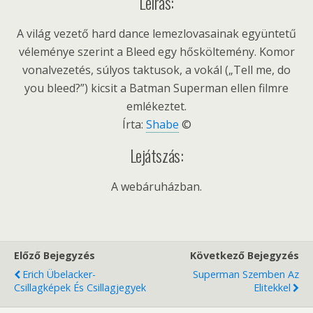
Leírás:
A világ vezető hard dance lemezlovasainak együntetű
véleménye szerint a Bleed egy hősköltemény. Komor
vonalvezetés, súlyos taktusok, a vokál („Tell me, do
you bleed?”) kicsit a Batman Superman ellen filmre
emlékeztet.
Írta:
Shabe
©
Lejátszás:
A webáruházban.
Előző Bejegyzés
Következő Bejegyzés
Erich Übelacker-
Superman Szemben Az
Csillagképek És Csillagjegyek
Elitekkel