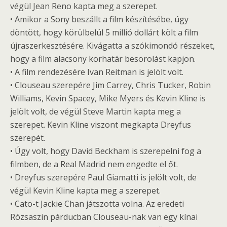
végül Jean Reno kapta meg a szerepet.
• Amikor a Sony beszállt a film készítésébe, úgy
döntött, hogy körülbelül 5 millió dollárt költ a film
újraszerkesztésére. Kivágatta a szókimondó részeket,
hogy a film alacsony korhatár besorolást kapjon.
• A film rendezésére Ivan Reitman is jelölt volt.
• Clouseau szerepére Jim Carrey, Chris Tucker, Robin
Williams, Kevin Spacey, Mike Myers és Kevin Kline is
jelölt volt, de végül Steve Martin kapta meg a
szerepet. Kevin Kline viszont megkapta Dreyfus
szerepét.
• Úgy volt, hogy David Beckham is szerepelni fog a
filmben, de a Real Madrid nem engedte el őt.
• Dreyfus szerepére Paul Giamatti is jelölt volt, de
végül Kevin Kline kapta meg a szerepet.
• Cato-t Jackie Chan játszotta volna. Az eredeti
Rózsaszin párducban Clouseau-nak van egy kínai