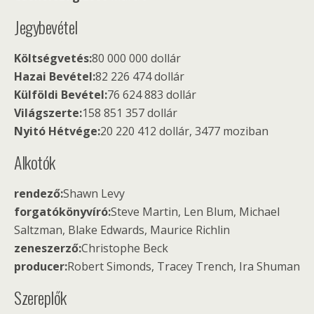
Jegybevétel
Költségvetés:
80 000 000 dollár
Hazai Bevétel:
82 226 474 dollár
Külföldi Bevétel:
76 624 883 dollár
Világszerte:
158 851 357 dollár
Nyitó Hétvége:
20 220 412 dollár, 3477 moziban
Alkotók
rendező:
Shawn Levy
forgatókönyvíró:
Steve Martin, Len Blum, Michael
Saltzman, Blake Edwards, Maurice Richlin
zeneszerző:
Christophe Beck
producer:
Robert Simonds, Tracey Trench, Ira Shuman
Szereplők