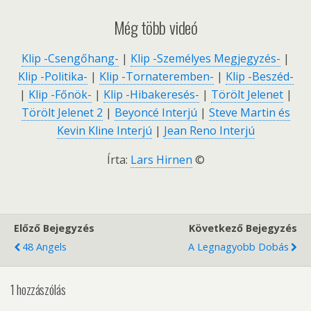
Még több videó
Klip -Csengőhang-
|
Klip -Személyes Megjegyzés-
|
Klip -Politika-
|
Klip -Tornateremben-
|
Klip -Beszéd-
|
Klip -Főnök-
|
Klip -Hibakeresés-
|
Törölt Jelenet
|
Törölt Jelenet 2
|
Beyoncé Interjú
|
Steve Martin és
Kevin Kline Interjú
|
Jean Reno Interjú
Írta:
Lars Hirnen
©
Előző Bejegyzés
Következő Bejegyzés
48 Angels
A Legnagyobb Dobás
1 hozzászólás