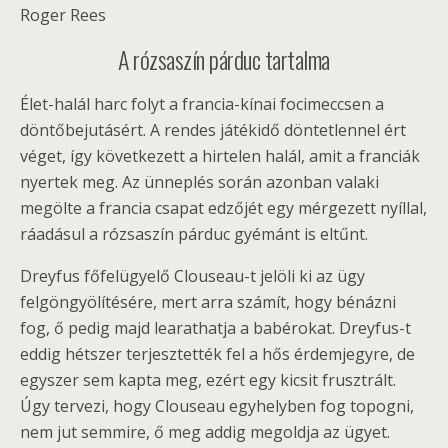
Roger Rees
A rózsaszín párduc tartalma
Élet-halál harc folyt a francia-kínai focimeccsen a
döntőbejutásért. A rendes játékidő döntetlennel ért
véget, így következett a hirtelen halál, amit a franciák
nyertek meg. Az ünneplés során azonban valaki
megölte a francia csapat edzőjét egy mérgezett nyíllal,
ráadásul a rózsaszín párduc gyémánt is eltűnt.
Dreyfus főfelügyelő Clouseau-t jelöli ki az ügy
felgöngyölítésére, mert arra számít, hogy bénázni
fog, ő pedig majd learathatja a babérokat. Dreyfus-t
eddig hétszer terjesztették fel a hős érdemjegyre, de
egyszer sem kapta meg, ezért egy kicsit frusztrált.
Úgy tervezi, hogy Clouseau egyhelyben fog topogni,
nem jut semmire, ő meg addig megoldja az ügyet.