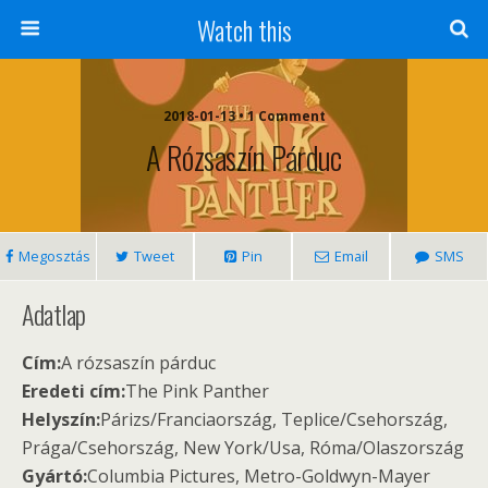
Watch this
2018-01-13 • 1 Comment
A Rózsaszín Párduc
Megosztás
Tweet
Pin
Email
SMS
Adatlap
Cím:
A rózsaszín párduc
Eredeti cím:
The Pink Panther
Helyszín:
Párizs/Franciaország, Teplice/Csehország,
Prága/Csehország, New York/Usa, Róma/Olaszország
Gyártó:
Columbia Pictures, Metro-Goldwyn-Mayer