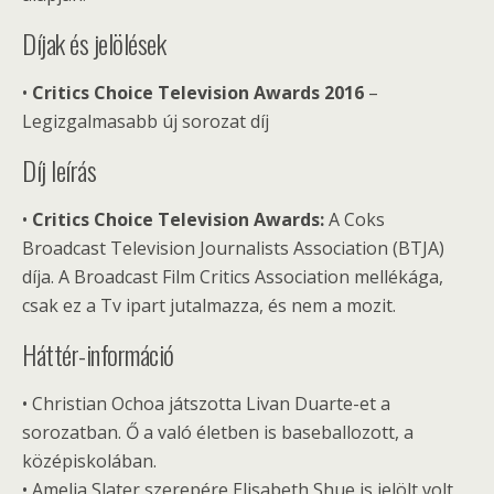
Díjak és jelölések
•
Critics Choice Television Awards 2016
–
Legizgalmasabb új sorozat díj
Díj leírás
•
Critics Choice Television Awards:
A Coks
Broadcast Television Journalists Association (BTJA)
díja. A Broadcast Film Critics Association mellékága,
csak ez a Tv ipart jutalmazza, és nem a mozit.
Háttér-információ
• Christian Ochoa játszotta Livan Duarte-et a
sorozatban. Ő a való életben is baseballozott, a
középiskolában.
• Amelia Slater szerepére Elisabeth Shue is jelölt volt,