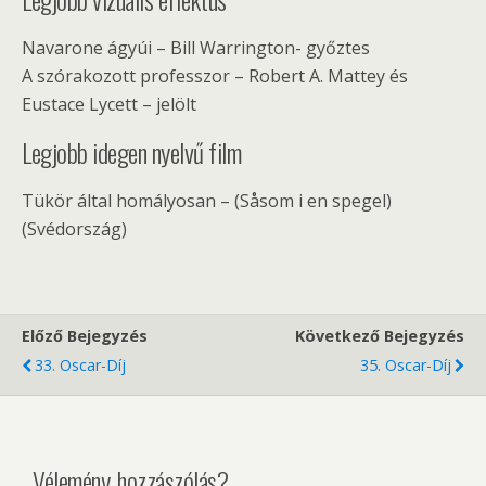
Navarone ágyúi – Bill Warrington- győztes
A szórakozott professzor – Robert A. Mattey és
Eustace Lycett – jelölt
Legjobb idegen nyelvű film
Tükör által homályosan – (Såsom i en spegel)
(Svédország)
Előző Bejegyzés
Következő Bejegyzés
33. Oscar-Díj
35. Oscar-Díj
Vélemény, hozzászólás?