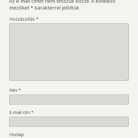
Az e-mail címet nem tesszük közzé.
A kötelező
mezőket
*
karakterrel jelöltük
Hozzászólás
*
Név
*
E-mail cím
*
Honlap