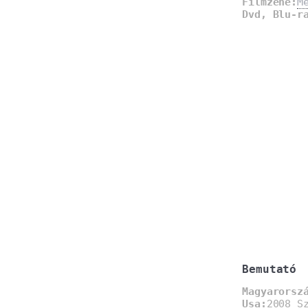
Filmzene:
M
Dvd, Blu-r
Bemutató
Magyarorsz
Usa:
2008 S