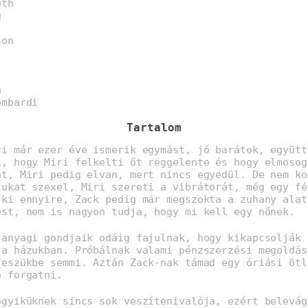
uth
g
son
n
ombardi
Tartalom
ri már ezer éve ismerik egymást, jó barátok, együtt
i, hogy Miri felkelti őt reggelente és hogy elmosog
at, Miri pedig elvan, mert nincs egyedül. De nem ko
tukat szexel, Miri szereti a vibrátorát, még egy fé
 ki ennyire, Zack pedig már megszokta a zuhany alat
ést, nem is nagyon tudja, hogy mi kell egy nőnek.
 anyagi gondjaik odáig fajulnak, hogy kikapcsolják 
 a házukban. Próbálnak valami pénzszerzési megoldás
 eszükbe semmi. Aztán Zack-nak támad egy óriási ötl
e forgatni.
egyiküknek sincs sok veszítenivalója, ezért belevág