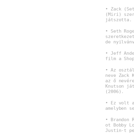
• Zack (Se
(Miri) sze
játszotta.
• Seth Rog
szeretkeze
de nyilván
• Jeff And
film a Sho
• Az osztá
neve Zack 
az ő nevér
Knutson já
(2006).
• Ez volt 
amelyben s
• Brandon 
ot Bobby L
Justin-t p