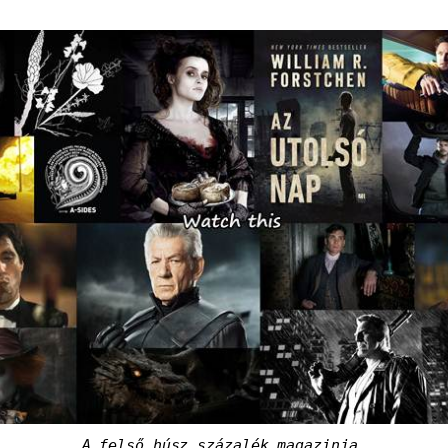
A felső húsz százalék magazinja.