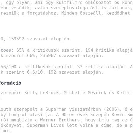
l, egy olyan, ami egy kultfilmre emlékeztet és könn
zébe vésődik, aztán szereplőválogatást is tartanak,
erezniük a forgatáshoz. Minden összeáll, kezdődhet 
0, 159592 szavazat alapján.
atoes:
65% a kritikusok szerint, 194 kritika alapjá
ók szerint 66%, 236967 szavazat alapján.
56/100 a kritikusok szerint, 33 kritika alapján. A
ók szerint 6,6/10, 192 szavazat alapján.
formáció
szerepére Kelly LeBrock, Michelle Meyrink és Kelli 
t.
Routh szerepelt a Superman visszatérben (2006), ő e
bby Long-ot alakítja. A 90-es évek közepén Kevin Sm
író) megbízta a Warner Brothers, hogy írja meg az ú
tókönyvét, Superman Lives lett volna a címe, de a p
emmi.