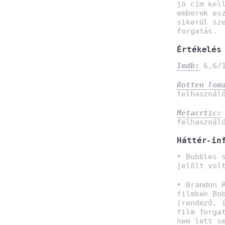
jó cím kel
emberek es
sikerül sz
forgatás.
Értékelés
Imdb:
6,6/1
Rotten Tom
felhasznál
Metacrtic:
felhasznál
Háttér-in
• Bubbles 
jelölt vol
• Brandon 
filmben Bo
(rendező, 
film forga
nem lett s