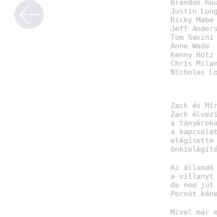
Brandon Ro
Justin Lon
Ricky Mabe
Jeff Ander
Tom Savini
Anne Wade
Kenny Hotz
Chris Mila
Nicholas L
Zack és Mi
Zack élvez
a tányérok
a kapcsola
elégítette
önkielégít
Az állandó
a villanyt
de nem jut
Pornót kén
Mivel már 