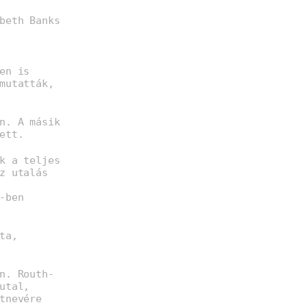
beth Banks
en is
mutatták,
n. A másik
ett.
k a teljes
z utalás
-ben
ta,
n. Routh-
utal,
tnevére