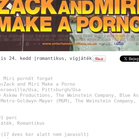
lis 24. kedd
|
romantikus
,
vígjáték
s Miri pornót forgat
m:
Zack and Miri Make a Porno
onroeville/Usa, Pittsburgh/Usa
w Askew Productions, The Weinstein Company, Blue As
:
Metro-Goldwyn-Mayer (MGM), The Weinstein Company, 
01 perc
játék, Romantikus
 (17 éves kor alatt nem javasolt)