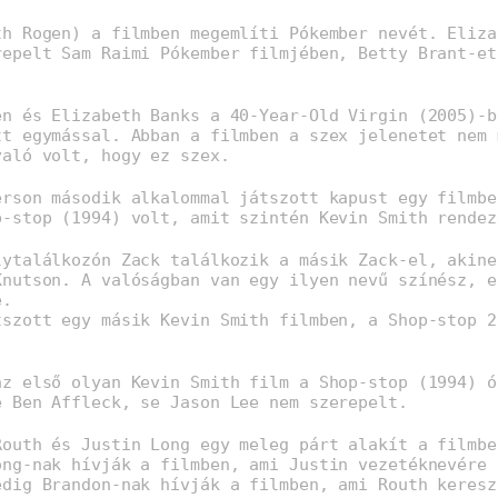
th Rogen) a filmben megemlíti Pókember nevét. Eliza
repelt Sam Raimi Pókember filmjében, Betty Brant-et
en és Elizabeth Banks a 40-Year-Old Virgin (2005)-b
tt egymással. Abban a filmben a szex jelenetet nem 
való volt, hogy ez szex.
erson második alkalommal játszott kapust egy filmbe
p-stop (1994) volt, amit szintén Kevin Smith rendez
lytalálkozón Zack találkozik a másik Zack-el, akine
Knutson. A valóságban van egy ilyen nevű színész, e
e.
tszott egy másik Kevin Smith filmben, a Shop-stop 2
az első olyan Kevin Smith film a Shop-stop (1994) ó
e Ben Affleck, se Jason Lee nem szerepelt.
Routh és Justin Long egy meleg párt alakít a filmbe
ong-nak hívják a filmben, ami Justin vezetéknevére 
edig Brandon-nak hívják a filmben, ami Routh keresz