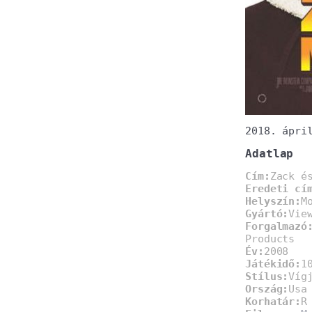
2018. ápri
Adatlap
Cím:
Zack é
Eredeti cí
Helyszín:
M
Gyártó:
Vie
Forgalmazó
Products
Év:
2008
Játékidő:
1
Stílus:
Víg
Ország:
Usa
Korhatár:
R