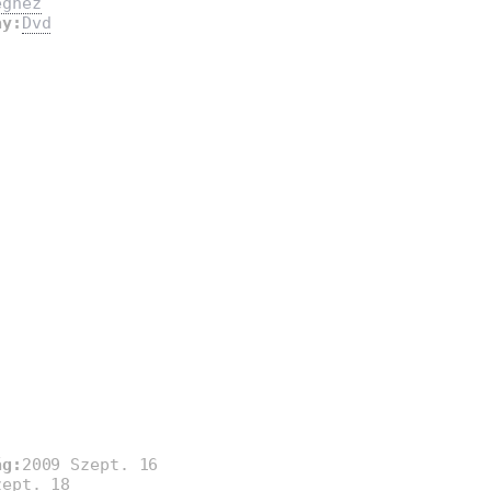
egnéz
ay:
Dvd
ág:
2009 Szept. 16
zept. 18