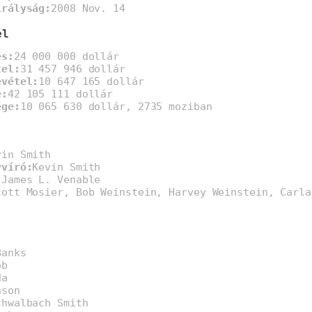
irályság:
2008 Nov. 14
el
és:
24 000 000 dollár
tel:
31 457 946 dollár
evétel:
10 647 165 dollár
e:
42 105 111 dollár
ége:
10 065 630 dollár, 2735 moziban
vin Smith
yvíró:
Kevin Smith
:
James L. Venable
cott Mosier, Bob Weinstein, Harvey Weinstein, Carla
Banks
ob
da
nson
chwalbach Smith