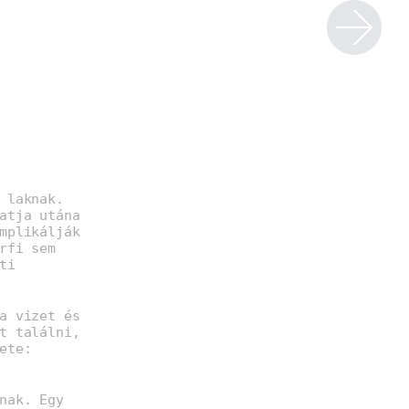
 laknak.
atja utána
mplikálják
rfi sem
ti
a vizet és
t találni,
ete:
nak. Egy