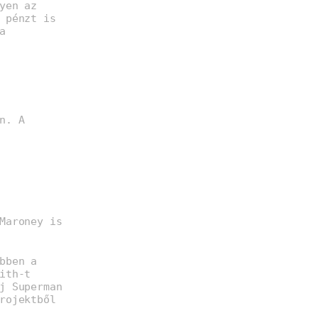
yen az
 pénzt is
a
n. A
Maroney is
bben a
ith-t
j Superman
rojektből