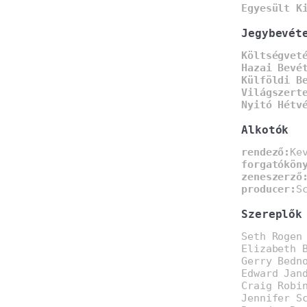
Egyesült K
Jegybevét
Költségvet
Hazai Bevé
Külföldi B
Világszert
Nyitó Hétv
Alkotók
rendező:
Ke
forgatókön
zeneszerző
producer:
S
Szereplők
Seth Rogen
Elizabeth 
Gerry Bedn
Edward Jan
Craig Robi
Jennifer S