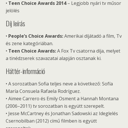
•
Teen Choice Awards 2014
– Legjobb nyári tv műsor
jelölés
Díj leírás
•
People’s Choice Awards:
Amerikai díjátadó a film, Tv
és zene kategóriában.
•
Teen Choice Awards:
A Fox Tv csatorna díja, melyet
a tinédzserek szavazatai alapján osztanak ki.
Háttér-információ
• A sorozatban Sofia teljes neve a következő: Sofía
María Consuela Rafaela Rodríguez.
• Aimee Carrero és Emily Osment a Hannah Montana
(2006–2011) tv sorozatban is együtt szerepelt.
• Jesse McCartney és Jonathan Sadowski az Ideglelés
Csernobilban (2012) című filmben is együtt