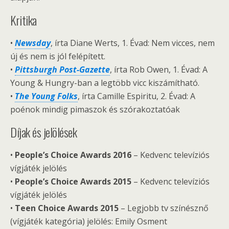
Kritika
•
Newsday
, írta Diane Werts, 1. Évad: Nem vicces, nem
új és nem is jól felépített.
•
Pittsburgh Post-Gazette
, írta Rob Owen, 1. Évad: A
Young & Hungry-ban a legtöbb vicc kiszámítható.
•
The Young Folks
, írta Camille Espiritu, 2. Évad: A
poénok mindig pimaszok és szórakoztatóak
Díjak és jelölések
•
People’s Choice Awards 2016
– Kedvenc televíziós
vígjáték jelölés
•
People’s Choice Awards 2015
– Kedvenc televíziós
vígjáték jelölés
•
Teen Choice Awards 2015
– Legjobb tv színésznő
(vígjáték kategória) jelölés: Emily Osment