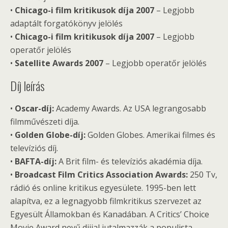
•
Chicago-i film kritikusok díja 2007
– Legjobb
adaptált forgatókönyv jelölés
•
Chicago-i film kritikusok díja 2007
– Legjobb
operatőr jelölés
•
Satellite Awards 2007
– Legjobb operatőr jelölés
Díj leírás
•
Oscar-díj:
Academy Awards. Az USA legrangosabb
filmművészeti díja.
•
Golden Globe-díj:
Golden Globes. Amerikai filmes és
televíziós díj.
•
BAFTA-díj:
A Brit film- és televíziós akadémia díja.
•
Broadcast Film Critics Association Awards:
250 Tv,
rádió és online kritikus egyesülete. 1995-ben lett
alapítva, ez a legnagyobb filmkritikus szervezet az
Egyesült Államokban és Kanadában. A Critics’ Choice
Movie Award nevű dijjal jutalmazzák a populista