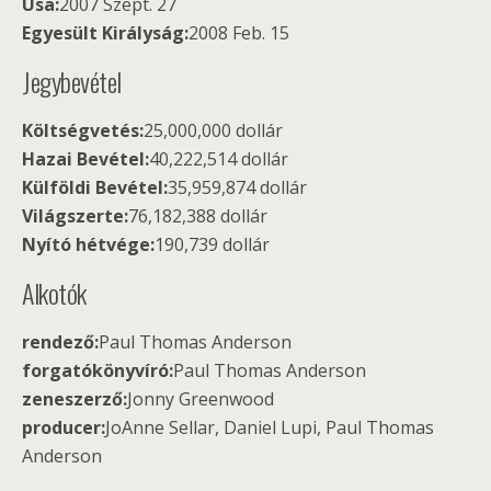
Usa:
2007 Szept. 27
Egyesült Királyság:
2008 Feb. 15
Jegybevétel
Költségvetés:
25,000,000 dollár
Hazai Bevétel:
40,222,514 dollár
Külföldi Bevétel:
35,959,874 dollár
Világszerte:
76,182,388 dollár
Nyító hétvége:
190,739 dollár
Alkotók
rendező:
Paul Thomas Anderson
forgatókönyvíró:
Paul Thomas Anderson
zeneszerző:
Jonny Greenwood
producer:
JoAnne Sellar, Daniel Lupi, Paul Thomas
Anderson