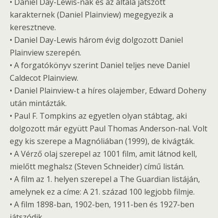
• Daniel Day-Lewis-nak és az általa játszott
karakternek (Daniel Plainview) megegyezik a
keresztneve.
• Daniel Day-Lewis három évig dolgozott Daniel
Plainview szerepén.
• A forgatókönyv szerint Daniel teljes neve Daniel
Caldecot Plainview.
• Daniel Plainview-t a híres olajember, Edward Doheny
után mintázták.
• Paul F. Tompkins az egyetlen olyan stábtag, aki
dolgozott már együtt Paul Thomas Anderson-nal. Volt
egy kis szerepe a Magnóliában (1999), de kivágták.
• A Vérző olaj szerepel az 1001 film, amit látnod kell,
mielőtt meghalsz (Steven Schneider) című listán.
• A film az 1. helyen szerepel a The Guardian listáján,
amelynek ez a címe: A 21. század 100 legjobb filmje.
• A film 1898-ban, 1902-ben, 1911-ben és 1927-ben
játszódik.