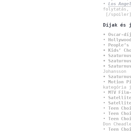
•
Los Ange
folytatás,
[/spoiler
Díjak és 
• Oscar-dí
•
Hollywoo
•
People’s
• Kids’ Ch
• Szaturnu
• Szaturnu
• Szaturnu
Johansson
• Szaturnu
•
Motion P
kategória 
•
MTV Film
•
Satellit
•
Satellit
•
Teen Cho
•
Teen Cho
•
Teen Cho
Don Cheadl
•
Teen Cho