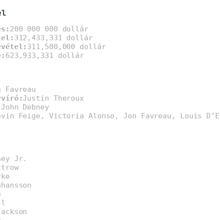
el
és:
200 000 000 dollár
tel:
312,433,331 dollár
evétel:
311,500,000 dollár
e:
623,933,331 dollár
n Favreau
yvíró:
Justin Theroux
:
John Debney
evin Feige, Victoria Alonso, Jon Favreau, Louis D’E
ney Jr.
ltrow
rke
ohansson
e
ll
Jackson