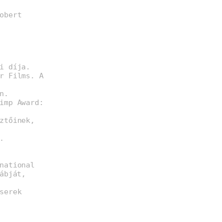
obert
i díja.
r Films. A
n.
imp Award:
ztőinek,
.
national
ábját,
serek