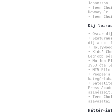
Johansson,
•
Teen Cho
Downey Jr.
•
Teen Cho
Díj leírá
•
Oscar-dí
•
Szaturnu
díj a sci-
•
Hollywoo
•
Kids’ Ch
Legjobb pé
•
Motion P
1953 óta l
•
MTV Film
•
People’s
kategóriáb
•
Satellit
Press Acad
színészeit
•
Teen Cho
szavazatai
Háttér-in