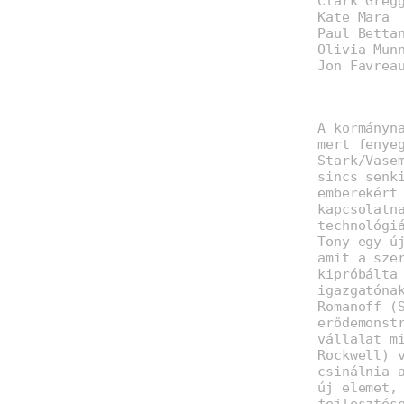
Clark Greg
Kate Mara
Paul Betta
Olivia Mun
Jon Favrea
A kormányn
mert fenye
Stark/Vase
sincs senk
emberekért
kapcsolatn
technológi
Tony egy ú
amit a sze
kipróbálta
igazgatóna
Romanoff (
erődemonst
vállalat m
Rockwell) 
csinálnia 
új elemet,
fejlesztés