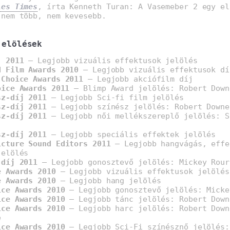
les Times
, írta Kenneth Turan: A Vasemeber 2 egy el
 nem több, nem kevesebb.
]
jelölések
j 2011
– Legjobb vizuális effektusok jelölés
d Film Awards 2010
– Legjobb vizuális effektusok dí
 Choice Awards 2011
– Legjobb akciófilm díj
oice Awards 2011
– Blimp Award jelölés: Robert Down
sz-díj 2011
– Legjobb Sci-fi film jelölés
sz-díj 2011
– Legjobb színész jelölés: Robert Downe
sz-díj 2011
– Legjobb női mellékszereplő jelölés: S
sz-díj 2011
– Legjobb speciális effektek jelölés
icture Sound Editors 2011
– Legjobb hangvágás, effe
jelölés
-díj 2011
– Legjobb gonosztevő jelölés: Mickey Rour
e Awards 2010
– Legjobb vizuális effektusok jelölés
e Awards 2010
– Legjobb hang jelölés
ice Awards 2010
– Legjobb gonosztevő jelölés: Micke
ice Awards 2010
– Legjobb tánc jelölés: Robert Down
ice Awards 2010
– Legjobb harc jelölés: Robert Down
e
ice Awards 2010
– Legjobb Sci-Fi színésznő jelölés: