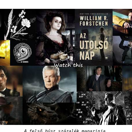
A felső húsz százalék magazinja.