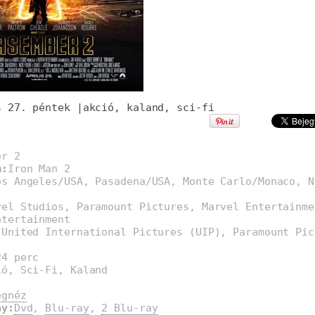
s 27. péntek
|
akció
,
kaland
,
sci-fi
er 2
m:
Iron Man 2
os Angeles/USA, Pasadena/USA, Monte Carlo/Monaco, N
vel Studios, Paramount Pictures, Marvel Entertainme
ntertainment
:
United International Pictures (UIP), Paramount Pic
24 perc
ió, Sci-Fi, Kaland
egnéz
ay:
Dvd
,
Blu-ray
,
2 Blu-ray