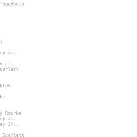
fogadható
j
ey Jr.
y Jr.
carlett
ktek
ke
y Rourke
ey Jr.
ey Jr.,
 Scarlett