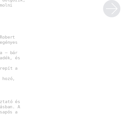
molni
Robert
egényes
a – bár
adék, és
repít a
 hozó,
ztató és
ásban. A
sapós a