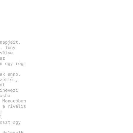
napjait,
. Tony
sélye
az
n egy régi
ak anno.
zéstől,
ot
inevezi
asha
 Monacóban
 a rivális
m
l
eszt egy
 dolgozik,