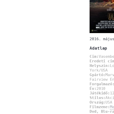
2016. máju
Adatlap
Cim:
Vasemb
Eredeti ci
Helyszín:
L
York/USA
Gyártó:
Mar
Fairview E
Forgalmazó
Év:
2010
Játékidő:
1
Stilus:
Akc
Ország:
USA
Filmzene:
M
Dvd, Blu-r