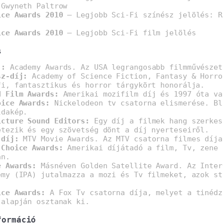
 Gwyneth Paltrow
ice Awards 2010
– Legjobb Sci-Fi színész jelölés: R
ice Awards 2010
– Legjobb Sci-Fi film jelölés
s
j:
Academy Awards. Az USA legrangosabb filmművészet
sz-díj:
Academy of Science Fiction, Fantasy & Horro
fi, fantasztikus és horror tárgykört honorálja.
d Film Awards:
Amerikai mozifilm díj és 1997 óta va
oice Awards:
Nickelodeon tv csatorna elismerése. Bl
ldakép.
icture Sound Editors:
Egy díj a filmek hang szerkes
étezik és egy szövetség dönt a díj nyerteseiről.
-díj:
MTV Movie Awards. Az MTV csatorna filmes díja
 Choice Awards:
Amerikai díjátadó a film, Tv, zene
an.
e Awards:
Másnéven Golden Satellite Award. Az Inter
emy (IPA) jutalmazza a mozi és Tv filmeket, azok st
.
ice Awards:
A Fox Tv csatorna díja, melyet a tinédz
 alapján osztanak ki.
formáció