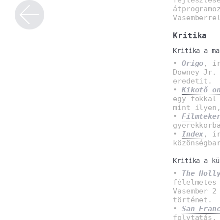
átprogramo
Vasemberre
Kritika
Kritika a ma
•
Origo
, í
Downey Jr.
eredetit.
•
Kikotő o
egy fokkal
mint ilyen
•
Filmteke
gyerekkorb
•
Index
, í
közönségba
Kritika a kü
•
The Holl
félelmetes
Vasember 2
történet.
•
San Fran
folytatás,