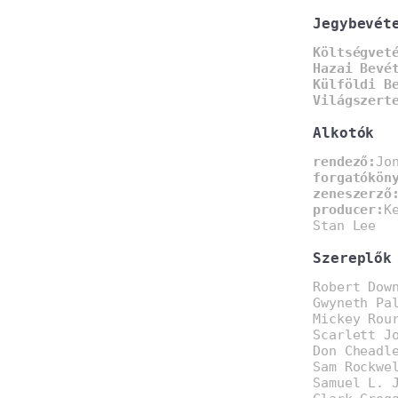
Jegybevét
Költségvet
Hazai Bevé
Külföldi B
Világszert
Alkotók
rendező:
Jo
forgatókön
zeneszerző
producer:
K
Stan Lee
Szereplők
Robert Dow
Gwyneth Pa
Mickey Rou
Scarlett J
Don Cheadl
Sam Rockwe
Samuel L. 