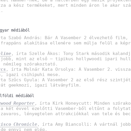
zza a kész termékeket, mert minden áron le akar szá
l.
gyar médiából
rta Szabó András: Bár A Vasember 2 élvezhető film, 
 frappáns alakítása ellenére sem múlja felül a képr
nline
, írta Szelle Ákos: Tony Stark második kalandj
 jobb, mint az első – tipikus hollywoodi ipari hull
, némileg szórakoztató.
rcs
, írta Molnár Kata Orsolya: A Vasember 2. vissza
a, igazi csihipuhi mese.
rta Szűcs Gyula: A Vasember 2 az első rész szintjét
rát geekmozi, igazi látványfilm.
lföldi médiából
ywood Reporter
, írta Kirk Honeycutt: Minden szórako
 a két évvel ezelőtti Vasember-ből eltűnt a folytat
 zavaros, lényegtelen attrakciókkal van tele és bec
cisco Chronicle
, írta Amy Biancolli: A vártnál jobb
 de ennyi nem elég.