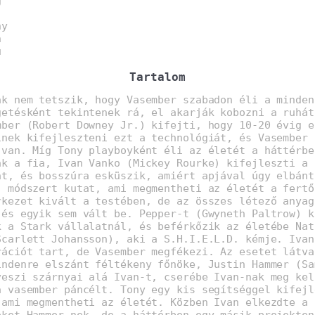
g
ny
n
u
Tartalom
ak nem tetszik, hogy Vasember szabadon éli a minden
getésként tekintenek rá, el akarják kobozni a ruhát
mber (Robert Downey Jr.) kifejti, hogy 10-20 évig e
inek kifejleszteni ezt a technológiát, és Vasember 
 van. Míg Tony playboyként éli az életét a háttérbe
ak a fia, Ivan Vanko (Mickey Rourke) kifejleszti a
át, és bosszúra esküszik, amiért apjával úgy elbánt
j módszert kutat, ami megmentheti az életét a fertő
rkezet kivált a testében, de az összes létező anyag
 és egyik sem vált be. Pepper-t (Gwyneth Paltrow) k
k a Stark vállalatnál, és beférkőzik az életébe Nat
Scarlett Johansson), aki a S.H.I.E.L.D. kémje. Ivan
rációt tart, de Vasember megfékezi. Az esetet látva
indenre elszánt féltékeny főnöke, Justin Hammer (Sa
veszi szárnyai alá Ivan-t, cserébe Ivan-nak meg kel
a vasember páncélt. Tony egy kis segítséggel kifejl
 ami megmentheti az életét. Közben Ivan elkezdte a
eket Hammer-nek, de a háttérben egy másik projekten