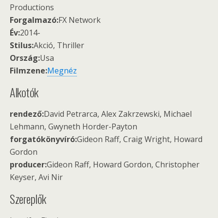
Productions
Forgalmazó:
FX Network
Év:
2014-
Stilus:
Akció, Thriller
Ország:
Usa
Filmzene:
Megnéz
Alkotók
rendező:
David Petrarca, Alex Zakrzewski, Michael
Lehmann, Gwyneth Horder-Payton
forgatókönyvíró:
Gideon Raff, Craig Wright, Howard
Gordon
producer:
Gideon Raff, Howard Gordon, Christopher
Keyser, Avi Nir
Szereplők