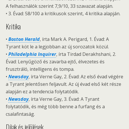
A felhasználók szerint 7,9/10, 33 szavazat alapján.
• 3. Évad: 58/100 a kritikusok szerint, 4 kritika alapján.
Kritika
•
Boston Herald
, írta Mark A. Perigard, 1. Évad: A
Tyrant köt le a legjobban az új sorozatok közül.
•
Philadelphia Inquirer
, írta Tirdad Derakhshani, 2.
Évad: Lenyűgöző és zavarba ejtő, élvezetes és
frusztráló, intelligens és tompa.
•
Newsday
, írta Verne Gay, 2. Évad: Az első évad végére
a Tyrant jelentősen feljavult. Az új évad első két része
alapján ez a tendencia folytatódik.
•
Newsday
, írta Verne Gay, 3. Évad: A Tyrant
folytatódik, és még több benne a furfang és a
csalafintaság.
Díjak és jelölések