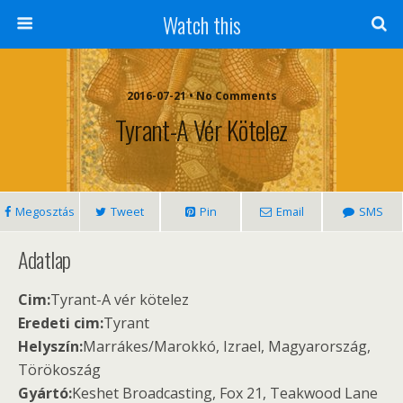
Watch this
2016-07-21 • No Comments
Tyrant-A Vér Kötelez
Megosztás
Tweet
Pin
Email
SMS
Adatlap
Cim:
Tyrant-A vér kötelez
Eredeti cim:
Tyrant
Helyszín:
Marrákes/Marokkó, Izrael, Magyarország,
Törökoszág
Gyártó:
Keshet Broadcasting, Fox 21, Teakwood Lane