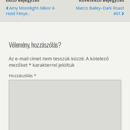
Előző Bejegyzés
Következő Bejegyzés
Amy Moonlight-Mikor A
Marco Bailey–Dark Roast
Hold Fénye...
#01
Vélemény, hozzászólás?
Az e-mail címet nem tesszük közzé.
A kötelező
mezőket
*
karakterrel jelöltük
Hozzászólás
*