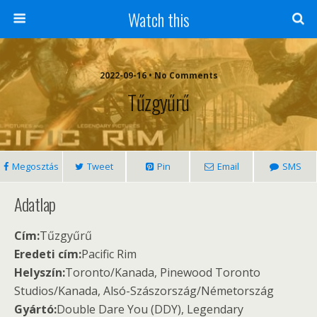
Watch this
2022-09-16 • No Comments
Tűzgyűrű
Megosztás
Tweet
Pin
Email
SMS
Adatlap
Cím:
Tűzgyűrű
Eredeti cím:
Pacific Rim
Helyszín:
Toronto/Kanada, Pinewood Toronto
Studios/Kanada, Alsó-Szászország/Németország
Gyártó:
Double Dare You (DDY), Legendary