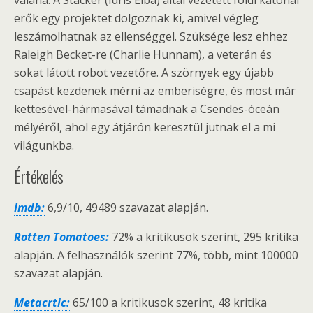
valaha. A Stacker (Idris Elba) által vezetett földi katonai
erők egy projektet dolgoznak ki, amivel végleg
leszámolhatnak az ellenséggel. Szüksége lesz ehhez
Raleigh Becket-re (Charlie Hunnam), a veterán és
sokat látott robot vezetőre. A szörnyek egy újabb
csapást kezdenek mérni az emberiségre, és most már
kettesével-hármasával támadnak a Csendes-óceán
mélyéről, ahol egy átjárón keresztül jutnak el a mi
világunkba.
Értékelés
Imdb:
6,9/10, 49489 szavazat alapján.
Rotten Tomatoes:
72% a kritikusok szerint, 295 kritika
alapján. A felhasználók szerint 77%, több, mint 100000
szavazat alapján.
Metacrtic:
65/100 a kritikusok szerint, 48 kritika