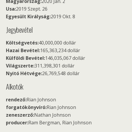
Magyarország:
2020 Jan. 2
Usa:
2019 Szept. 26
Egyesült Királyság:
2019 Okt. 8
Jegybevétel
Költségvetés:
40,000,000 dollár
Hazai Bevétel:
165,363,234 dollár
Külföldi Bevétel:
146,035,067 dollár
Világszerte:
311,398,301 dollár
Nyitó Hétvége:
26,769,548 dollár
Alkotók
rendező:
Rian Johnson
forgatókönyvíró:
Rian Johnson
zeneszerző:
Nathan Johnson
producer:
Ram Bergman, Rian Johnson