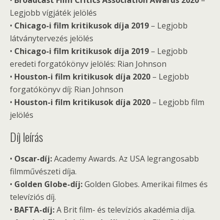
•
Broadcast Film Critics Association Awards 2020
–
Legjobb vígjáték jelölés
•
Chicago-i film kritikusok díja 2019
– Legjobb
látványtervezés jelölés
•
Chicago-i film kritikusok díja 2019
– Legjobb
eredeti forgatókönyv jelölés: Rian Johnson
•
Houston-i film kritikusok díja 2020
– Legjobb
forgatókönyv díj: Rian Johnson
•
Houston-i film kritikusok díja 2020
– Legjobb film
jelölés
Díj leírás
•
Oscar-díj:
Academy Awards. Az USA legrangosabb
filmművészeti díja.
•
Golden Globe-díj:
Golden Globes. Amerikai filmes és
televíziós díj.
•
BAFTA-díj:
A Brit film- és televíziós akadémia díja.