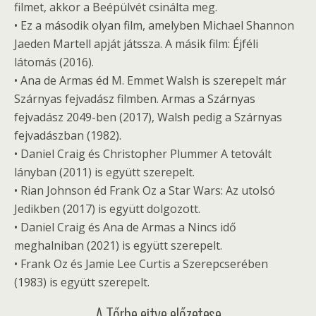
filmet, akkor a Beépülvét csinálta meg.
• Ez a második olyan film, amelyben Michael Shannon
Jaeden Martell apját játssza. A másik film: Éjféli
látomás (2016).
• Ana de Armas éd M. Emmet Walsh is szerepelt már
Szárnyas fejvadász filmben. Armas a Szárnyas
fejvadász 2049-ben (2017), Walsh pedig a Szárnyas
fejvadászban (1982).
• Daniel Craig és Christopher Plummer A tetovált
lányban (2011) is együtt szerepelt.
• Rian Johnson éd Frank Oz a Star Wars: Az utolsó
Jedikben (2017) is együtt dolgozott.
• Daniel Craig és Ana de Armas a Nincs idő
meghalniban (2021) is együtt szerepelt.
• Frank Oz és Jamie Lee Curtis a Szerepcserében
(1983) is együtt szerepelt.
A Tőrbe ejtve előzetese