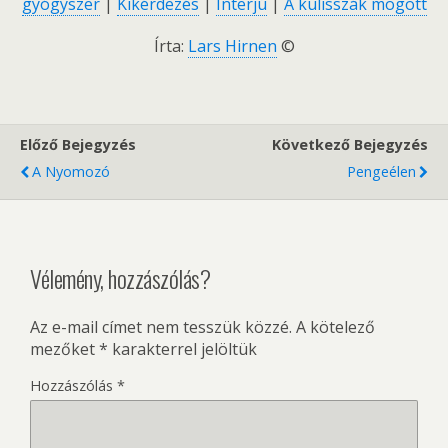
gyógyszer
|
Kikérdezés
|
Interjú
|
A kulisszák mögött
Írta:
Lars Hirnen
©
Előző Bejegyzés
Következő Bejegyzés
A Nyomozó
Pengeélen
Vélemény, hozzászólás?
Az e-mail címet nem tesszük közzé.
A kötelező
mezőket
*
karakterrel jelöltük
Hozzászólás
*