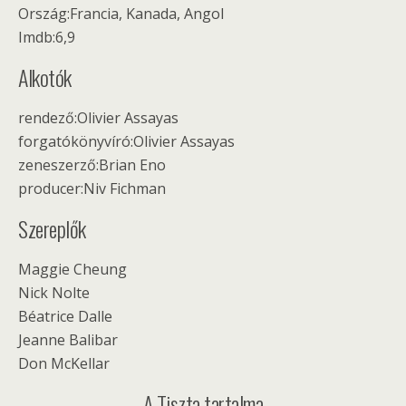
Ország:Francia, Kanada, Angol
Imdb:6,9
Alkotók
rendező:Olivier Assayas
forgatókönyvíró:Olivier Assayas
zeneszerző:Brian Eno
producer:Niv Fichman
Szereplők
Maggie Cheung
Nick Nolte
Béatrice Dalle
Jeanne Balibar
Don McKellar
A Tiszta tartalma