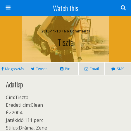
Watch this
2015-11-10 • No Comments
Tiszta
Megosztás
Tweet
Pin
Email
SMS
Adatlap
Cim:Tiszta
Eredeti cim:Clean
Év:2004
Játékidő:111 perc
Stilus:Dráma, Zene