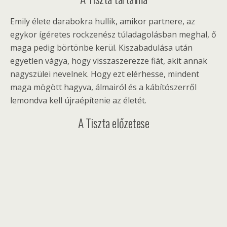
Emily élete darabokra hullik, amikor partnere, az
egykor ígéretes rockzenész túladagolásban meghal, ő
maga pedig börtönbe kerül. Kiszabadulása után
egyetlen vágya, hogy visszaszerezze fiát, akit annak
nagyszülei nevelnek. Hogy ezt elérhesse, mindent
maga mögött hagyva, álmairól és a kábítószerről
lemondva kell újraépítenie az életét.
A Tiszta előzetese