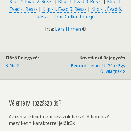
Klip -1. Évad 2. Rész-
|
Klip -1. Évad 3. Rész-
|
Klip -1.
Évad 4. Rész-
|
Klip -1. Évad 5. Rész-
|
Klip -1. Évad 6.
Rész-
|
Tom Cullen Interjú
Írta:
Lars Hirnen
©
Előző Bejegyzés
Következő Bejegyzés
Rio 2
Bernard Lietaer-Új Pénz Egy
Új Világnak
Vélemény, hozzászólás?
Az e-mail címet nem tesszük közzé.
A kötelező
mezőket
*
karakterrel jelöltük