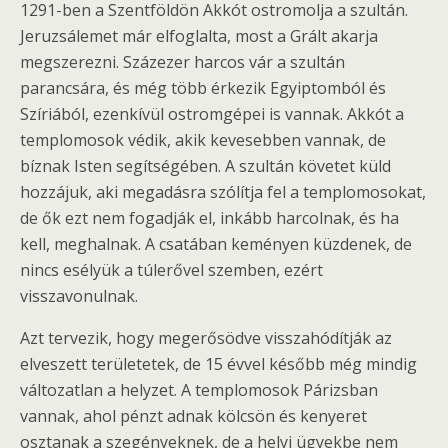
1291-ben a Szentföldön Akkót ostromolja a szultán.
Jeruzsálemet már elfoglalta, most a Grált akarja
megszerezni. Százezer harcos vár a szultán
parancsára, és még több érkezik Egyiptomból és
Szíriából, ezenkívül ostromgépei is vannak. Akkót a
templomosok védik, akik kevesebben vannak, de
bíznak Isten segítségében. A szultán követet küld
hozzájuk, aki megadásra szólítja fel a templomosokat,
de ők ezt nem fogadják el, inkább harcolnak, és ha
kell, meghalnak. A csatában keményen küzdenek, de
nincs esélyük a túlerővel szemben, ezért
visszavonulnak.
Azt tervezik, hogy megerősödve visszahódítják az
elveszett területetek, de 15 évvel később még mindig
változatlan a helyzet. A templomosok Párizsban
vannak, ahol pénzt adnak kölcsön és kenyeret
osztanak a szegényeknek, de a helyi ügyekbe nem