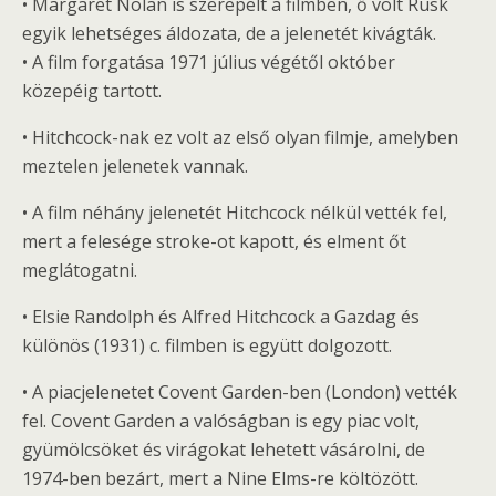
• Margaret Nolan is szerepelt a filmben, ő volt Rusk
egyik lehetséges áldozata, de a jelenetét kivágták.
• A film forgatása 1971 július végétől október
közepéig tartott.
• Hitchcock-nak ez volt az első olyan filmje, amelyben
meztelen jelenetek vannak.
• A film néhány jelenetét Hitchcock nélkül vették fel,
mert a felesége stroke-ot kapott, és elment őt
meglátogatni.
• Elsie Randolph és Alfred Hitchcock a Gazdag és
különös (1931) c. filmben is együtt dolgozott.
• A piacjelenetet Covent Garden-ben (London) vették
fel. Covent Garden a valóságban is egy piac volt,
gyümölcsöket és virágokat lehetett vásárolni, de
1974-ben bezárt, mert a Nine Elms-re költözött.