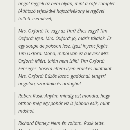
angol reggeli az nem olyan, mint a café complet
(Átlátszó tejeskávé hajszálvékony levegővel
töltött zsemlével).
Mrs. Oxford: Te vagy az Tim? Éhes vagy? Tim
Oxford: Igen. Mrs. Oxford: Jó, máris tálalok. Ez
egy soupe de poisson lesz, igazi ínyenc fogás.
Tim Oxford: Mond, miből van ez a leves? Mrs.
Oxford: Miért, talán nem ízlik? Tim Oxford:
Fenséges. Sosem ettem ilyen érdekes állatokat.
Mrs. Oxford: Bűzös lazac, gadóchal, tengeri
angolna, szardínia és ördöghal.
Robert Rusk: Anyám mindig azt mondta, hogy
otthon még egy pohár víz is jobban esik, mint
máshol.
Richard Blaney: Nem én voltam. Rusk tette.