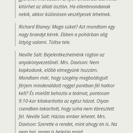
kitörhet az állati ösztön. Ha ellentmondanak
nekik, akkor különösen veszélyesek lehetnek.
Richard Blaney: Maga süket? Azt mondtam egy
nagy brandyt kérek. Ebben a pohárban alig
lötyög valami. Töltse tele.
Neville Salt: Bejelentkezhetnénk rögtön az
anyakönyvezetőnél. Mrs. Davison: Nem
kapkodunk, előbb elmegyünk hozzám.
Mondtam már, hogy szegény megboldogult
férjem mindenáldott reggel pontban fél hatkor
kelt? És mielőtt behozta a teámat, pontosan
9:10-kor kitakarította az egész házat. Olyan
csendben takarított, hogy soha nem ébresztett
fel. Neville Salt: Házias ember lehetet. Mrs.
Davison: Szerette a rendet, mint ahogy én is. Na
nem baj, maga is belejön majd.