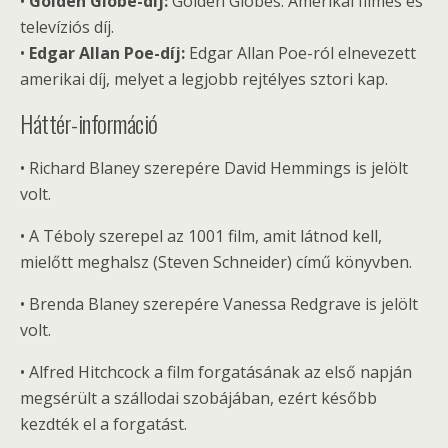
•
Golden Globe-díj:
Golden Globes. Amerikai filmes és
televíziós díj.
•
Edgar Allan Poe-díj:
Edgar Allan Poe-ról elnevezett
amerikai díj, melyet a legjobb rejtélyes sztori kap.
Háttér-információ
• Richard Blaney szerepére David Hemmings is jelölt
volt.
• A Téboly szerepel az 1001 film, amit látnod kell,
mielőtt meghalsz (Steven Schneider) című könyvben.
• Brenda Blaney szerepére Vanessa Redgrave is jelölt
volt.
• Alfred Hitchcock a film forgatásának az első napján
megsérült a szállodai szobájában, ezért később
kezdték el a forgatást.