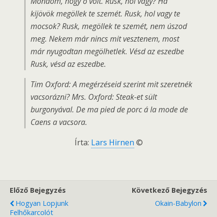
Mondom, hogy ő volt. Rusk, hol vagy? Ha
kijövök megöllek te szemét. Rusk, hol vagy te
mocsok? Rusk, megöllek te szemét, nem úszod
meg. Nekem már nincs mit vesztenem, most
már nyugodtan megölhetlek. Vésd az eszedbe
Rusk, vésd az eszedbe.
Tim Oxford: A megérzéseid szerint mit szeretnék
vacsorázni? Mrs. Oxford: Steak-et sült
burgonyával. De ma pied de porc á la mode de
Caens a vacsora.
Írta:
Lars Hirnen
©
Előző Bejegyzés
Következő Bejegyzés
Hogyan Lopjunk
Okain-Babylon
Felhőkarcolót