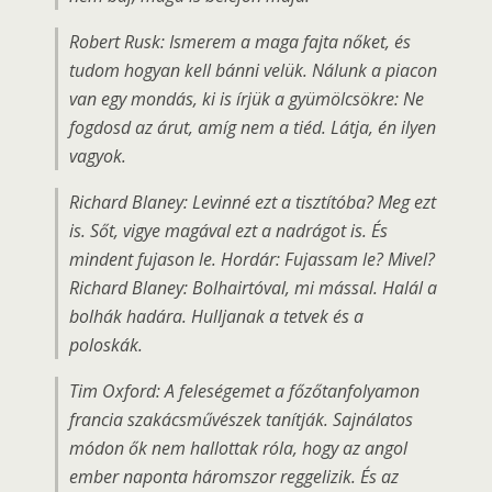
Robert Rusk: Ismerem a maga fajta nőket, és
tudom hogyan kell bánni velük. Nálunk a piacon
van egy mondás, ki is írjük a gyümölcsökre: Ne
fogdosd az árut, amíg nem a tiéd. Látja, én ilyen
vagyok.
Richard Blaney: Levinné ezt a tisztítóba? Meg ezt
is. Sőt, vigye magával ezt a nadrágot is. És
mindent fujason le. Hordár: Fujassam le? Mivel?
Richard Blaney: Bolhairtóval, mi mással. Halál a
bolhák hadára. Hulljanak a tetvek és a
poloskák.
Tim Oxford: A feleségemet a főzőtanfolyamon
francia szakácsművészek tanítják. Sajnálatos
módon ők nem hallottak róla, hogy az angol
ember naponta háromszor reggelizik. És az