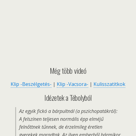
Még több videó
Klip -Beszélgetés-
|
Klip -Vacsora-
|
Kulisszatitkok
Idézetek a Tébolyból
Az egyik fickó a bárpultnál (a pszichopatákról):
A felszínen teljesen normális épp elméjű
felnőttnek tűnnek, de érzelmileg éretlen
gyerekek maradtak. Az ilyen emberből bármikor