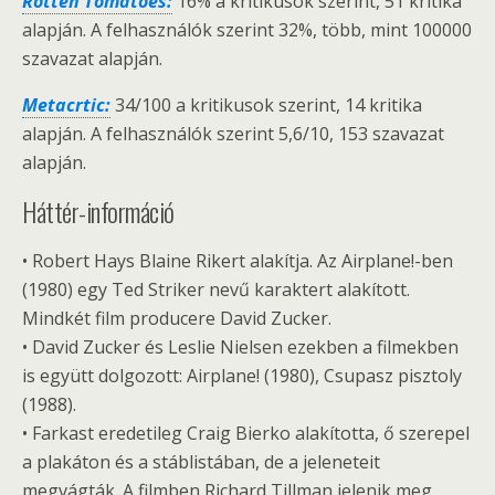
Rotten Tomatoes:
16% a kritikusok szerint, 51 kritika
alapján. A felhasználók szerint 32%, több, mint 100000
szavazat alapján.
Metacrtic:
34/100 a kritikusok szerint, 14 kritika
alapján. A felhasználók szerint 5,6/10, 153 szavazat
alapján.
Háttér-információ
• Robert Hays Blaine Rikert alakítja. Az Airplane!-ben
(1980) egy Ted Striker nevű karaktert alakított.
Mindkét film producere David Zucker.
• David Zucker és Leslie Nielsen ezekben a filmekben
is együtt dolgozott: Airplane! (1980), Csupasz pisztoly
(1988).
• Farkast eredetileg Craig Bierko alakította, ő szerepel
a plakáton és a stáblistában, de a jeleneteit
megvágták. A filmben Richard Tillman jelenik meg,