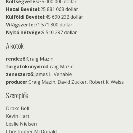
Költségvetés:
35 000 000 dollár
Hazai Bevétel:
25 881 068 dollár
Külföldi Bevétel:
45 690 232 dollár
Világszerte:
71 571 300 dollár
Nyító hétvége:
9 510 297 dollár
Alkotók
rendező:
Craig Mazin
forgatókönyvíró:
Craig Mazin
zeneszerző:
James L. Venable
producer:
Craig Mazin, David Zucker, Robert K. Weiss
Szereplők
Drake Bell
Kevin Hart
Leslie Nielsen
Christopher McDonald