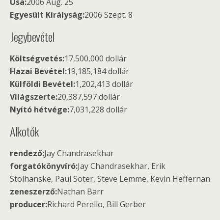
Usa:
2006 Aug. 25
Egyesült Királyság:
2006 Szept. 8
Jegybevétel
Költségvetés:
17,500,000 dollár
Hazai Bevétel:
19,185,184 dollár
Külföldi Bevétel:
1,202,413 dollár
Világszerte:
20,387,597 dollár
Nyító hétvége:
7,031,228 dollár
Alkotók
rendező:
Jay Chandrasekhar
forgatókönyvíró:
Jay Chandrasekhar, Erik
Stolhanske, Paul Soter, Steve Lemme, Kevin Heffernan
zeneszerző:
Nathan Barr
producer:
Richard Perello, Bill Gerber