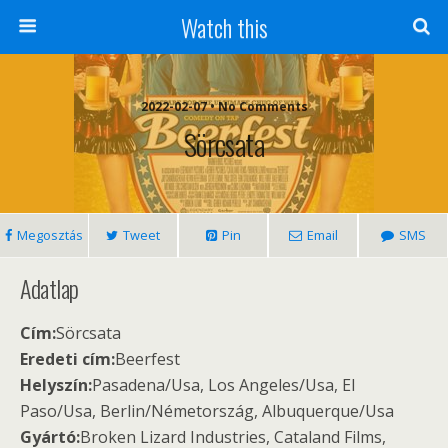
Watch this
2022-02-07 • No Comments
Sörcsata
Megosztás
Tweet
Pin
Email
SMS
Adatlap
Cím:
Sörcsata
Eredeti cím:
Beerfest
Helyszín:
Pasadena/Usa, Los Angeles/Usa, El
Paso/Usa, Berlin/Németország, Albuquerque/Usa
Gyártó:
Broken Lizard Industries, Cataland Films,