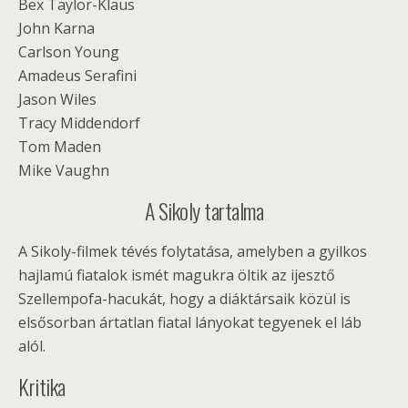
Bex Taylor-Klaus
John Karna
Carlson Young
Amadeus Serafini
Jason Wiles
Tracy Middendorf
Tom Maden
Mike Vaughn
A Sikoly tartalma
A Sikoly-filmek tévés folytatása, amelyben a gyilkos
hajlamú fiatalok ismét magukra öltik az ijesztő
Szellempofa-hacukát, hogy a diáktársaik közül is
elsősorban ártatlan fiatal lányokat tegyenek el láb
alól.
Kritika