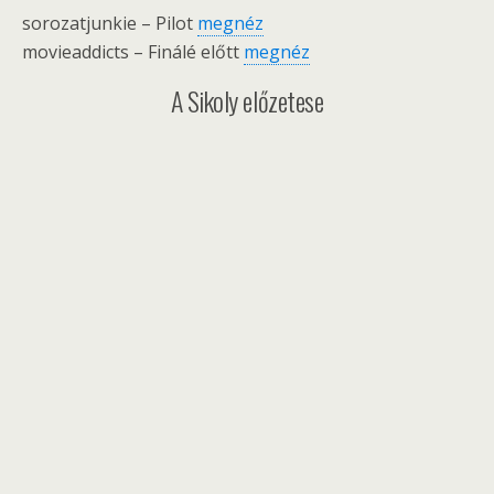
sorozatjunkie – Pilot
megnéz
movieaddicts – Finálé előtt
megnéz
A Sikoly előzetese