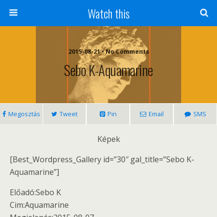
Watch this
2015-08-21 • No Comments
Sebo K-Aquamarine
Megosztás
Tweet
Pin
Email
SMS
Képek
[Best_Wordpress_Gallery id=”30″ gal_title=”Sebo K-
Aquamarine”]
Előadó:Sebo K
Cim:Aquamarine