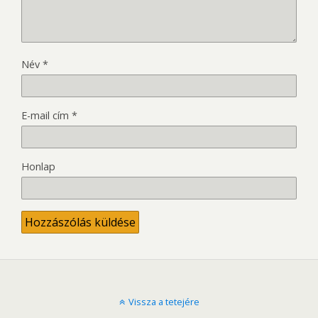
Név
*
E-mail cím
*
Honlap
Vissza a tetejére