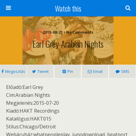
Watch this
2015-08-21 • No Comments
Earl Grey-Arabian Nights
Megosztás
Tweet
Pin
Email
SMS
Előadó:Earl Grey
Cim:Arabian Nights
Megjelenés:2015-07-20
Kiadó:HAKT Recordings
Katalógus:HAKT015
Stilus:Chicago/Detroit
Webáruház:whatpeopleplay, junodownload, beatport