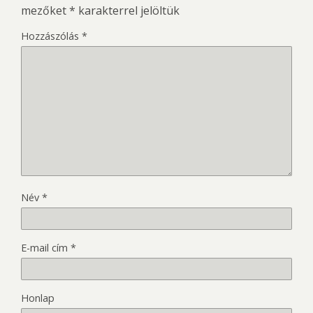
mezőket
*
karakterrel jelöltük
Hozzászólás
*
Név
*
E-mail cím
*
Honlap