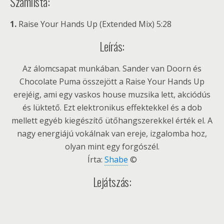
Számlista:
1.
Raise Your Hands Up (Extended Mix) 5:28
Leírás:
Az álomcsapat munkában. Sander van Doorn és
Chocolate Puma összejött a Raise Your Hands Up
erejéig, ami egy vaskos house muzsika lett, akciódús
és lüktető. Ezt elektronikus effektekkel és a dob
mellett egyéb kiegészítő ütőhangszerekkel érték el. A
nagy energiájú vokálnak van ereje, izgalomba hoz,
olyan mint egy forgószél.
Írta:
Shabe
©
Lejátszás: