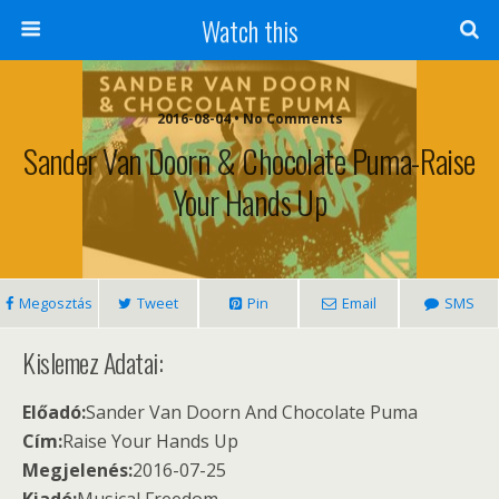
Watch this
2016-08-04 • No Comments
Sander Van Doorn & Chocolate Puma-Raise
Your Hands Up
Megosztás
Tweet
Pin
Email
SMS
Kislemez Adatai:
Előadó:
Sander Van Doorn And Chocolate Puma
Cím:
Raise Your Hands Up
Megjelenés:
2016-07-25