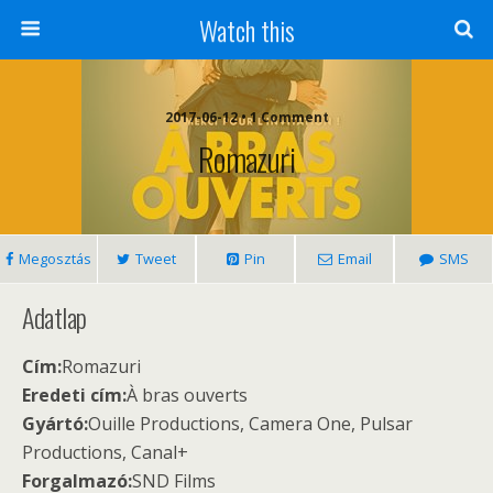
Watch this
2017-06-12 • 1 Comment
Romazuri
Megosztás
Tweet
Pin
Email
SMS
Adatlap
Cím:
Romazuri
Eredeti cím:
À bras ouverts
Gyártó:
Ouille Productions, Camera One, Pulsar
Productions, Canal+
Forgalmazó:
SND Films