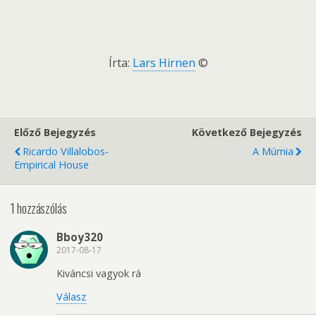
Írta:
Lars Hirnen
©
Előző Bejegyzés
Következő Bejegyzés
Ricardo Villalobos-
A Múmia
Empirical House
1 hozzászólás
Bboy320
2017-08-17
Kiváncsi vagyok rá
Válasz