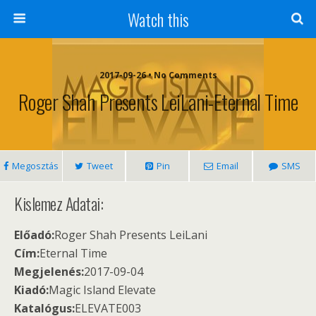
Watch this
2017-09-26 • No Comments
Roger Shah Presents LeiLani-Eternal Time
Megosztás
Tweet
Pin
Email
SMS
Kislemez Adatai:
Előadó:
Roger Shah Presents LeiLani
Cím:
Eternal Time
Megjelenés:
2017-09-04
Kiadó:
Magic Island Elevate
Katalógus:
ELEVATE003