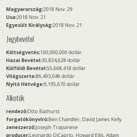
Magyarország:
2018 Nov. 29
Usa:
2018 Nov. 21
Egyesült Királyság:
2018 Nov. 21
Jegybevétel
Költségvetés:
100,000,000 dollár
Hazai Bevétel:
30,824,628 dollár
Külföldi Bevétel:
55,668,418 dollár
Világszerte:
86,493,046 dollár
Nyitó Hétvége:
9,195,670 dollár
Alkotók
rendező:
Otto Bathurst
forgatókönyvíró:
Ben Chandler, David James Kelly
zeneszerző:
Joseph Trapanese
producer:
Leonardo DiCaprio, Howard Ellis, Adam