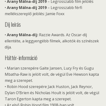
•
Arany Málna-díj 2019
– Legrosszabb film jelölés
•
Arany Málna-díj 2019
– Legrosszabb férfi
mellékszereplő jelölés: Jamie Foxx
Díj leírás
•
Arany Málna-díj:
Razzie Awards. Az Oscar-díj
ellentéte, a leggyengébb filmek, alkotók és színészek
díja.
Háttér-információ
• Marian szerepére Gaite Jansen, Lucy Fry és Gugu
Mbatha-Raw is jelölt volt, de végül Eve Hewson kapta
meg a szerepet.
• Robin Hood szerepére Jack Huston, Jack Reynor,
Dylan O’Brien és Nicholas Hoult is jelölt volt, de végül
Taron Egerton kapta meg a szerepet.
• Az első Robin Hood film 1908-ban volt.