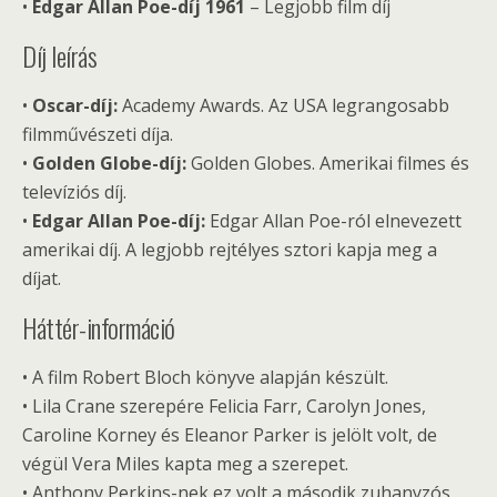
•
Edgar Allan Poe-díj 1961
– Legjobb film díj
Díj leírás
•
Oscar-díj:
Academy Awards. Az USA legrangosabb
filmművészeti díja.
•
Golden Globe-díj:
Golden Globes. Amerikai filmes és
televíziós díj.
•
Edgar Allan Poe-díj:
Edgar Allan Poe-ról elnevezett
amerikai díj. A legjobb rejtélyes sztori kapja meg a
díjat.
Háttér-információ
• A film Robert Bloch könyve alapján készült.
• Lila Crane szerepére Felicia Farr, Carolyn Jones,
Caroline Korney és Eleanor Parker is jelölt volt, de
végül Vera Miles kapta meg a szerepet.
• Anthony Perkins-nek ez volt a második zuhanyzós