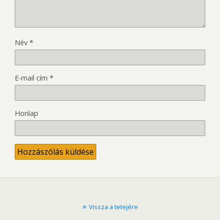
Név
*
E-mail cím
*
Honlap
Vissza a tetejére