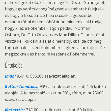
nehézségeket okoz, ezért megkéri Doctor Strange-et,
hogy egy varázslat segítségével az emberek felejtsék
el, hogy ő kicsoda. De hiba csúszik a gépezetbe,
emiatt a többi dimenzióból átjön mindenki, aki tudja,
hogy ki az a Pókember, átjön például Norman
Osborn, Dr. Otto Octavius és Max Dillon. Osborn-ékat
vissza kell küldeni a saját dimenziójukba, de ott meg
fognak halni, ezért Pókember segíteni akar rajtuk. De
megszöknek és harcolni kezdenek Pókemberrel.
Értékelés
Imdb:
8,4/10, 595266 szavazat alapján.
Rotten Tomatoes:
93% a kritikusok szerint, 406 kritika
alapján. A felhasználók szerint 98%, több, mint 25000
szavazat alapján.
Metacrtic:
71/100 a kritikusok szerint, 60 kritika