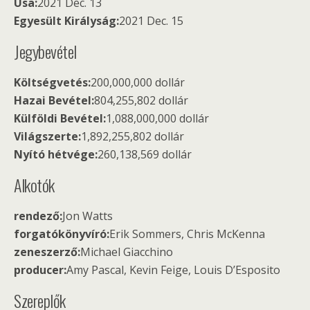
Usa:
2021 Dec. 13
Egyesült Királyság:
2021 Dec. 15
Jegybevétel
Költségvetés:
200,000,000 dollár
Hazai Bevétel:
804,255,802 dollár
Külföldi Bevétel:
1,088,000,000 dollár
Világszerte:
1,892,255,802 dollár
Nyító hétvége:
260,138,569 dollár
Alkotók
rendező:
Jon Watts
forgatókönyvíró:
Erik Sommers, Chris McKenna
zeneszerző:
Michael Giacchino
producer:
Amy Pascal, Kevin Feige, Louis D’Esposito
Szereplők