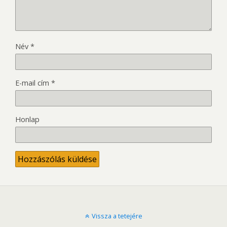
Név
*
E-mail cím
*
Honlap
Vissza a tetejére