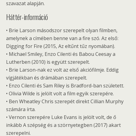
szavazat alapján.
Háttér-információ
• Brie Larson másodszor szerepelt olyan filmben,
amelynek a címében benne van a fire szó. Az első:
Digging for Fire (2015, Az eltűnt tűz nyomában).
• Michael Smiley, Enzo Cilenti és Babou Ceesay a
Lutherben (2010) is együtt szerepelt.
• Brie Larson-nak ez volt az első akciófilmje. Eddig
vígjátékban és drámában szerepelt.
• Enzo Cilenti és Sam Riley is Bradford-ban született.
• Olivia Wilde is jelölt volt a film egyik szerepére.
• Ben Wheatley Chris szerepét direkt Cillian Murphy
számára írta.
• Vernon szerepére Luke Evans is jelölt volt, de ő
inkább A szépség és a szörnyetegben (2017) akart
szerepelni.