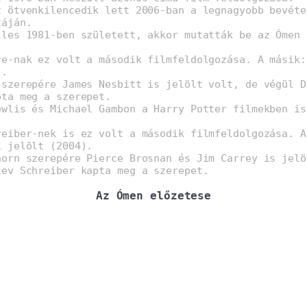
z ötvenkilencedik lett 2006-ban a legnagyobb bevéte
táján.
iles 1981-ben született, akkor mutatták be az Ómen 
re-nak ez volt a második filmfeldolgozása. A másik:
).
 szerepére James Nesbitt is jelölt volt, de végül D
pta meg a szerepet.
ewlis és Michael Gambon a Harry Potter filmekben is
reiber-nek is ez volt a második filmfeldolgozása. A
i jelölt (2004).
horn szerepére Pierce Brosnan és Jim Carrey is jelö
iev Schreiber kapta meg a szerepet.
Az Ómen előzetese