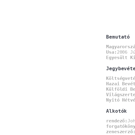
Bemutató
Magyarorsz
Usa:
2006 J
Egyesült K
Jegybevét
Költségvet
Hazai Bevé
Külföldi B
Világszert
Nyitó Hétv
Alkotók
rendező:
Jo
forgatókön
zeneszerző