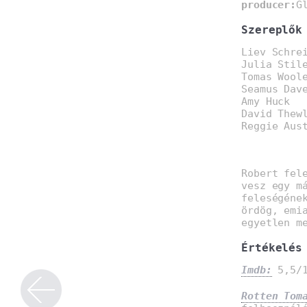
producer:
G
Szereplők
Liev Schre
Julia Stil
Tomas Wool
Seamus Dav
Amy Huck
David Thew
Reggie Aus
Robert fel
vesz egy m
feleségéne
ördög, emi
egyetlen m
Értékelés
Imdb:
5,5/1
Rotten Tom