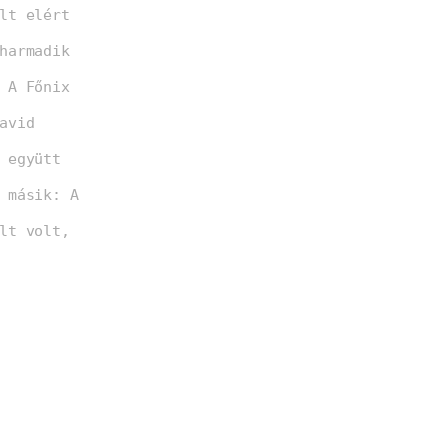
lt elért
harmadik
 A Főnix
avid
 együtt
 másik: A
lt volt,