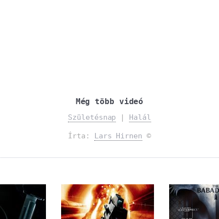
Még több videó
Születésnap
|
Halál
Írta:
Lars Hirnen
©