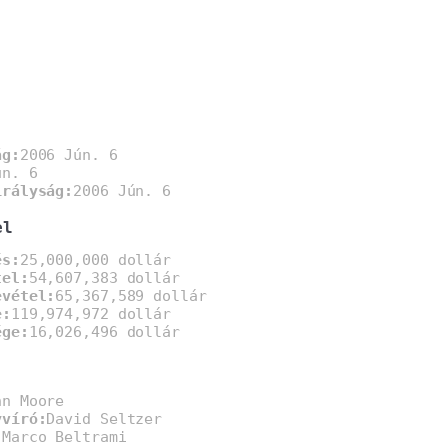
ág:
2006 Jún. 6
ún. 6
irályság:
2006 Jún. 6
el
és:
25,000,000 dollár
tel:
54,607,383 dollár
evétel:
65,367,589 dollár
e:
119,974,972 dollár
ége:
16,026,496 dollár
hn Moore
yvíró:
David Seltzer
:
Marco Beltrami