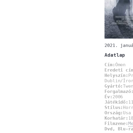
2021. janu
Adatlap
Cím:
Ómen
Eredeti cí
Helyszín:
P
Dublin/Íro
Gyártó:
Twe
Forgalmazó
Év:
2006
Játékidő:
1
Stílus:
Hor
Ország:
Usa
Korhatár:
1
Filmzene:
M
Dvd, Blu-r