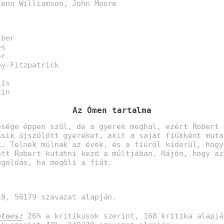
lenn Williamson, John Moore
iber
es
er
ey-Fitzpatrick
lis
tin
Az Ómen tartalma
esége éppen szül, de a gyerek meghal, ezért Robert 
ásik újszülött gyereket, akit a saját fiúkként muta
k. Telnek múlnak az évek, és a fiúról kiderül, hogy
att Robert kutatni kezd a múltjában. Rájön, hogy az
egoldás, ha megöli a fiút.
0, 56179 szavazat alapján.
atoes:
26% a kritikusok szerint, 168 kritika alapjá