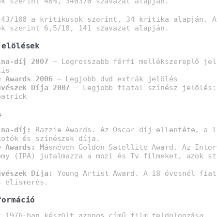
ók szerint 40%, 340370 szavazat alapján.
43/100 a kritikusok szerint, 34 kritika alapján. A
ók szerint 6,5/10, 141 szavazat alapján.
jelölések
lna-díj 2007
– Legrosszabb férfi mellékszereplő jel
lis
e Awards 2006
– Legjobb dvd extrák jelölés
űvészek Díja 2007
– Legjobb fiatal színész jelölés:
patrick
s
lna-díj:
Razzie Awards. Az Oscar-díj ellentéte, a l
kotók és színészek díja.
e Awards:
Másnéven Golden Satellite Award. Az Inter
emy (IPA) jutalmazza a mozi és Tv filmeket, azok st
.
űvészek Díja:
Young Artist Award. A 18 évesnél fiat
s elismerés.
formáció
z 1976-ban készült azonos című film feldolgozása.