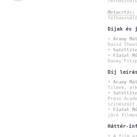
felhasznál
Metacrtic:
felhasznál
Díjak és 
•
Arany Má
David Thew
•
Satellit
•
Fiatal M
Davey-Fitz
Díj leírá
•
Arany Má
filmek, al
•
Satellit
Press Acad
színészeit
•
Fiatal M
járó filme
Háttér-in
• A film a