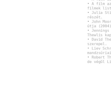
• A film a
filmek lis
• Julia St
részét.
• John Moo
útja (2004
• Jennings
Thewlis ka
• David Th
szerepel.
• Liev Sch
mandzsúria
• Robert T
de végül L