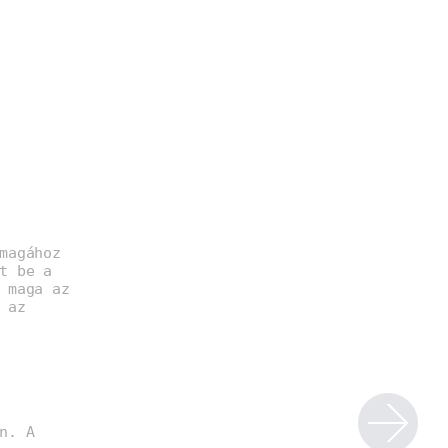
magához
t be a
 maga az
 az
n. A