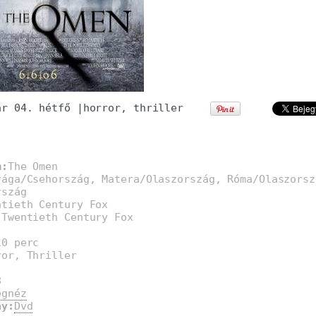
ár 04. hétfő
|
horror
,
thriller
m:
The Omen
rága/Csehország, Matera/Olaszország, Róma/Olaszorsz
rszág
ntieth Century Fox
:
Twentieth Century Fox
10 perc
ror, Thriller
8
egnéz
ay:
Dvd