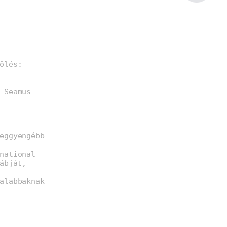
ölés:
 Seamus
eggyengébb
national
ábját,
alabbaknak