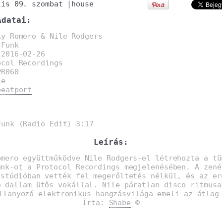
lis 09. szombat
|
house
Adatai:
ky Romero & Nile Rodgers
 Funk
:
2016-02-26
ocol Recordings
PR060
se
beatport
:
unk (Radio Edit) 3:17
Leírás:
omero együttműködve Nile Rodgers-el létrehozta a tü
unk-ot a Protocol Recordings megjelenésében. A zené
 stúdióban vették fel megerőltetés nélkül, és az er
ó dallam ütős vokállal. Nile páratlan disco ritmusa
llanyozó elektronikus hangzásvilága emeli az átlag
Írta:
Shabe
©
: