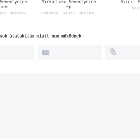
Seventynine
Mirko Loko–Seventynine
Avicii-
ixes
Ep
hou
use
minimal
cadenza
house
minimal
,
,
,
sok átalakítás miatt nem működnek