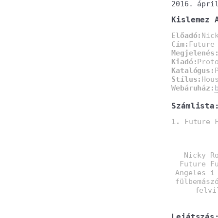
2016. ápri
Kislemez 
Előadó:
Nic
Cím:
Future
Megjelenés
Kiadó:
Prot
Katalógus:
Stílus:
Hou
Webáruház:
Számlista
1.
Future F
Nicky R
Future F
Angeles-i
fülbemász
felvi
Lejátszás