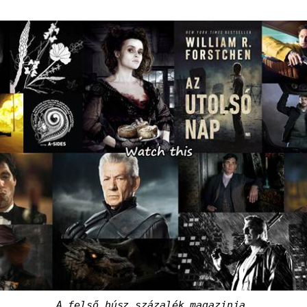
A felső húsz százalék magazinja.