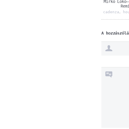
Mirko Loko–
Rem
cadenza
ho
,
A hozzászólá