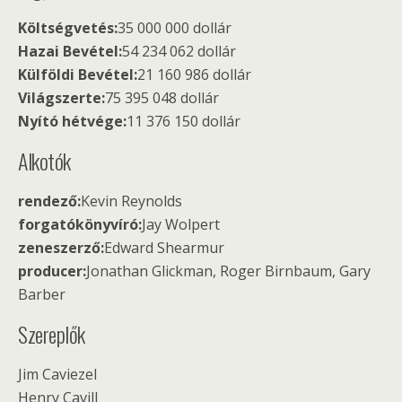
Költségvetés:
35 000 000 dollár
Hazai Bevétel:
54 234 062 dollár
Külföldi Bevétel:
21 160 986 dollár
Világszerte:
75 395 048 dollár
Nyító hétvége:
11 376 150 dollár
Alkotók
rendező:
Kevin Reynolds
forgatókönyvíró:
Jay Wolpert
zeneszerző:
Edward Shearmur
producer:
Jonathan Glickman, Roger Birnbaum, Gary
Barber
Szereplők
Jim Caviezel
Henry Cavill