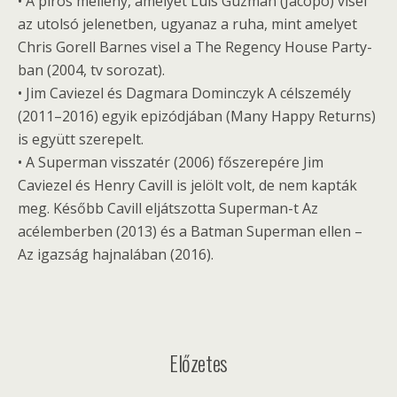
• A piros mellény, amelyet Luis Guzmán (Jacopo) visel
az utolsó jelenetben, ugyanaz a ruha, mint amelyet
Chris Gorell Barnes visel a The Regency House Party-
ban (2004, tv sorozat).
• Jim Caviezel és Dagmara Dominczyk A célszemély
(2011–2016) egyik epizódjában (Many Happy Returns)
is együtt szerepelt.
• A Superman visszatér (2006) főszerepére Jim
Caviezel és Henry Cavill is jelölt volt, de nem kapták
meg. Később Cavill eljátszotta Superman-t Az
acélemberben (2013) és a Batman Superman ellen –
Az igazság hajnalában (2016).
Előzetes