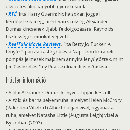
élvezetes film nagyobb gyerekeknek.
•
RTÉ
, írta Harry Guerin: Noha sokan joggal
kérdőjelezik meg, miért van szükség Alexander
Dumas kincsének újabb feldolgozására, Reynolds
tisztességes munkát végzett.
•
ReelTalk Movie Reviews
, írta Betty Jo Tucker: A
fényűző párizsi kastélyok és a Napóleon korabeli
pompás jelmezek majdnem annyira lenyűgöztek, mint
Jim Caviezel és Guy Pearce dinamikus előadása.
Háttér-információ
• A film Alexandre Dumas könyve alapján készült.
• A zöld és barna selyemruha, amelyet Helen McCrory
(Valentina Villefort) Albert buliján visel, ugyanaz a
ruha, amelyet Natasha Little (Augusta Leigh) visel a
Byronban (2003).