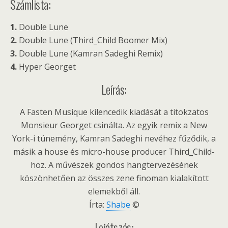
Számlista:
1.
Double Lune
2.
Double Lune (Third_Child Boomer Mix)
3.
Double Lune (Kamran Sadeghi Remix)
4.
Hyper Georget
Leírás:
A Fasten Musique kilencedik kiadását a titokzatos
Monsieur Georget csinálta. Az egyik remix a New
York-i tünemény, Kamran Sadeghi nevéhez fűződik, a
másik a house és micro-house producer Third_Child-
hoz. A művészek gondos hangtervezésének
köszönhetően az összes zene finoman kialakított
elemekből áll.
Írta:
Shabe
©
Lejátszás: