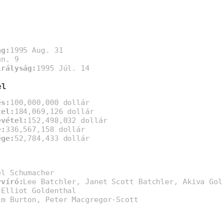
ág:
1995 Aug. 31
ún. 9
irályság:
1995 Júl. 14
el
és:
100,000,000 dollár
tel:
184,069,126 dollár
evétel:
152,498,032 dollár
e:
336,567,158 dollár
ége:
52,784,433 dollár
el Schumacher
yvíró:
Lee Batchler, Janet Scott Batchler, Akiva Gol
:
Elliot Goldenthal
im Burton, Peter Macgregor-Scott