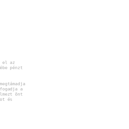
 el az
ébe pénzt
megtámadja
fogadja a
lmezt önt
ot és