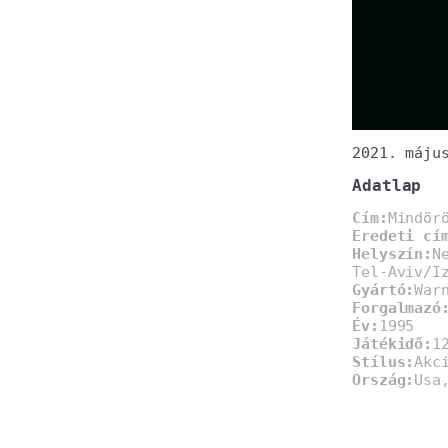
2021. máju
Adatlap
Cím:
Mindör
Eredeti cí
Helyszín:
N
Tel-Aviv/I
Gyártó:
War
Forgalmazó
Év:
1995
Játékidő:
1
Stílus:
Akc
Ország:
Usa