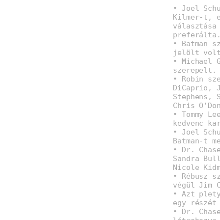
• Joel Sch
Kilmer-t, 
választása
preferálta
• Batman s
jelölt vol
• Michael 
szerepelt.
• Robin sz
DiCaprio, 
Stephens, 
Chris O’Do
• Tommy Le
kedvenc ka
• Joel Sch
Batman-t m
• Dr. Chas
Sandra Bul
Nicole Kid
• Rébusz s
végül Jim 
• Azt plet
egy részét
• Dr. Chas