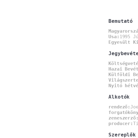
Bemutató
Magyarorsz
Usa:
1995 J
Egyesült K
Jegybevét
Költségvet
Hazai Bevé
Külföldi B
Világszert
Nyitó hétv
Alkotók
rendező:
Jo
forgatókön
zeneszerző
producer:
T
Szereplők