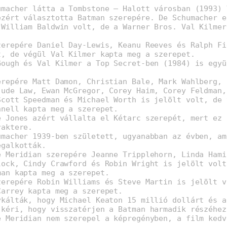
umacher látta a Tombstone – Halott városban (1993) 
ezért választotta Batman szerepére. De Schumacher e
 William Baldwin volt, de a Warner Bros. Val Kilmer
.
zerepére Daniel Day-Lewis, Keanu Reeves és Ralph Fi
t, de végül Val Kilmer kapta meg a szerepet.
Gough és Val Kilmer a Top Secret-ben (1984) is együ
erepére Matt Damon, Christian Bale, Mark Wahlberg, 
Jude Law, Ewan McGregor, Corey Haim, Corey Feldman,
Scott Speedman és Michael Worth is jelölt volt, de 
nnell kapta meg a szerepet.
e Jones azért vállalta el Kétarc szerepét, mert ez 
raktere.
umacher 1939-ben született, ugyanabban az évben, am
egalkották.
e Meridian szerepére Jeanne Tripplehorn, Linda Hami
lock, Cindy Crawford és Robin Wright is jelölt volt
man kapta meg a szerepet.
zerepére Robin Williams és Steve Martin is jelölt v
Carrey kapta meg a szerepet.
ykálták, hogy Michael Keaton 15 millió dollárt és a
 kéri, hogy visszatérjen a Batman harmadik részéhez
e Meridian nem szerepel a képregényben, a film kedv