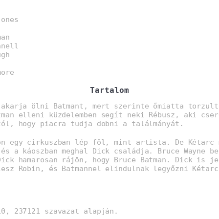
Jones
man
nnell
ugh
more
Tartalom
 akarja ölni Batmant, mert szerinte őmiatta torzult
tman elleni küzdelemben segít neki Rébusz, aki cser
tól, hogy piacra tudja dobni a találmányát.
on egy cirkuszban lép föl, mint artista. De Kétarc 
 és a káoszban meghal Dick családja. Bruce Wayne be
Dick hamarosan rájön, hogy Bruce Batman. Dick is je
lesz Robin, és Batmannel elindulnak legyőzni Kétarc
0, 237121 szavazat alapján.