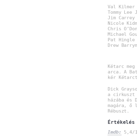
Val Kilmer
Tommy Lee 
Jim Carrey
Nicole Kid
Chris O’Do
Michael Go
Pat Hingle
Drew Barry
Kétarc meg
arca. A Ba
kér Kétarc
Dick Grays
a cirkuszt
házába és 
magára, ő 
Rébuszt.
Értékelés
Imdb:
5,4/1