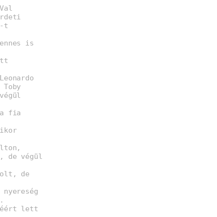
Val
rdeti
-t
ennes is
tt
Leonardo
 Toby
végül
a fia
ikor
lton,
, de végül
olt, de
 nyereség
.
éért lett