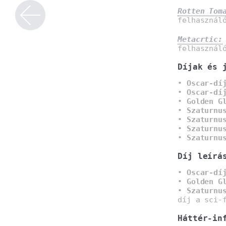
Rotten Tom
felhasznál
Metacrtic:
felhasznál
Díjak és 
•
Oscar-dí
•
Oscar-dí
•
Golden G
•
Szaturnu
•
Szaturnu
•
Szaturnu
•
Szaturnu
Díj leírá
•
Oscar-dí
•
Golden G
•
Szaturnu
díj a sci-
Háttér-in