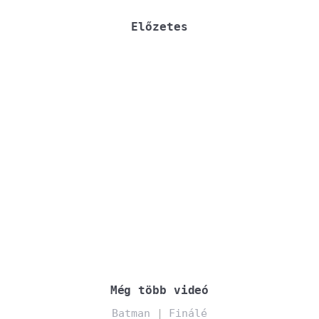
.
Előzetes
Még több videó
Batman
|
Finálé