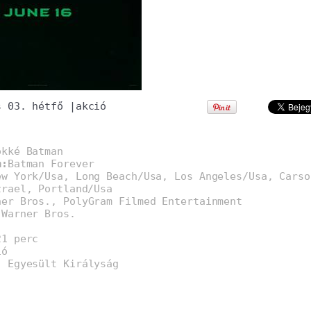
s 03. hétfő
|
akció
ökké Batman
m:
Batman Forever
ew York/Usa, Long Beach/Usa, Los Angeles/Usa, Carso
zrael, Portland/Usa
ner Bros., PolyGram Filmed Entertainment
:
Warner Bros.
21 perc
ió
, Egyesült Királyság