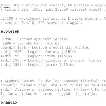
atoes:
38% a kritikusok szerint, 68 kritika alapján
ók szerint 32%, több, mint 250000 szavazat alapján.
51/100 a kritikusok szerint, 23 kritika alapján. A
ók szerint 6,4/10, 565 szavazat alapján.
jelölések
j 1996
– Legjobb operatőr jelölés
j 1996
– Legjobb hang jelölés
lobe-díj 1996
– Legjobb eredeti dal jelölés
sz-díj 1996
– Legjobb fantasy jelölés
sz-díj 1996
– Legjobb smink jelölés
sz-díj 1996
– Legjobb vizuális effektusok jelölés
sz-díj 1996
– Legjobb jelmez jelölés
s
j:
Academy Awards. Az USA legrangosabb filmművészet
lobe-díj:
Golden Globes. Amerikai filmes és televíz
sz-díj:
Academy of Science Fiction, Fantasy & Horro
fi, fantasztikus és horror tárgykört honorálja.
formáció