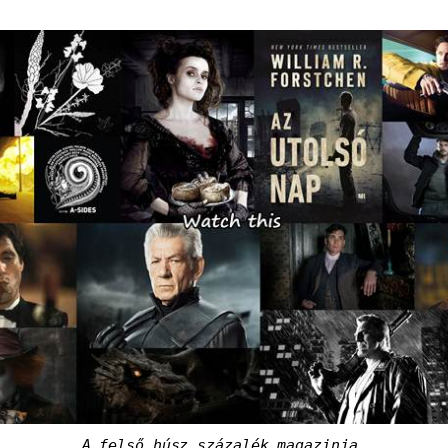
A felső húsz százalék magazinja.