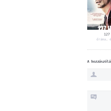
127
dráma
,
A hozzászólá