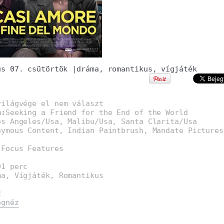
us 07. csütörtök
|
dráma
,
romantikus
,
vígjáték
világvége el nem választ
m:
Seeking a Friend for the End of the World
os Angeles/Usa, Malibu/Usa, Santa Clarita/Usa
nymous Content, Indian Paintbrush, Mandate Pictures
:
Focus Features
01 perc
ma, Vígjáték, Romantikus
2
egnéz