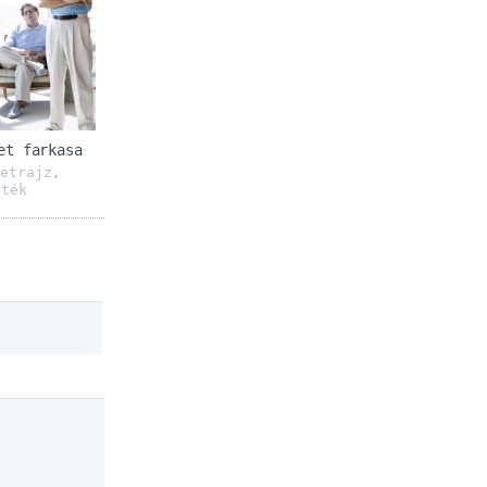
et farkasa
letrajz
,
áték