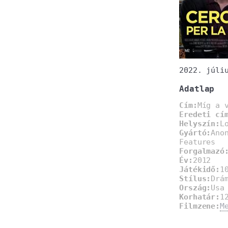
2022. júli
Adatlap
Cím:
Míg a 
Eredeti cí
Helyszín:
L
Gyártó:
Ano
Features
Forgalmazó
Év:
2012
Játékidő:
1
Stílus:
Drá
Ország:
Usa
Korhatár:
1
Filmzene:
M