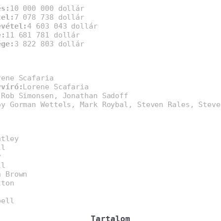
és:
10 000 000 dollár
tel:
7 078 738 dollár
evétel:
4 603 043 dollár
e:
11 681 781 dollár
ége:
3 822 803 dollár
rene Scafaria
yvíró:
Lorene Scafaria
:
Rob Simonsen, Jonathan Sadoff
oy Gorman Wettels, Mark Roybal, Steven Rales, Steve
htley
ll
y
ll
n Brown
tton
bell
Tartalom