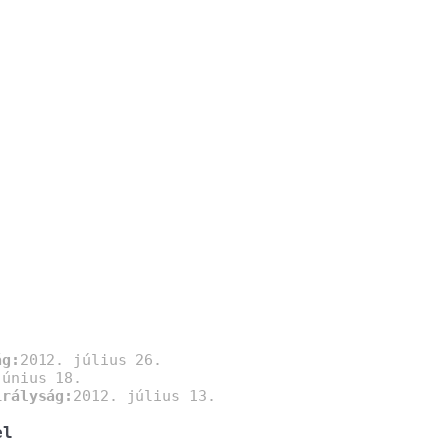
ág:
2012. július 26.
június 18.
irályság:
2012. július 13.
el