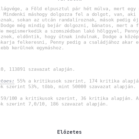
ilágvége, a Föld elpusztul pár hét múlva, mert egy 
. Mindenki máshogy dolgozza fel a dolgot, van, aki 
oznak, sokan az utcán randalíroznak, mások pedig éj
 Dodge még mindig bejár dolgozni, bánatos, mert a f
de megismerkedik a szomszédban lakó hölggyel, Penny
sznek, eldöntik, hogy útnak indulnak, Dodge a közép
akarja felkeresni, Penny pedig a családjához akar e
lebb kerülnek egymáshoz.
0, 113891 szavazat alapján.
atoes:
55% a kritikusok szerint, 174 kritika alapjá
ók szerint 53%, több, mint 50000 szavazat alapján.
59/100 a kritikusok szerint, 36 kritika alapján. A
ók szerint 7,0/10, 186 szavazat alapján.
Előzetes