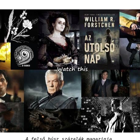
A felső húsz százalék magazinja.