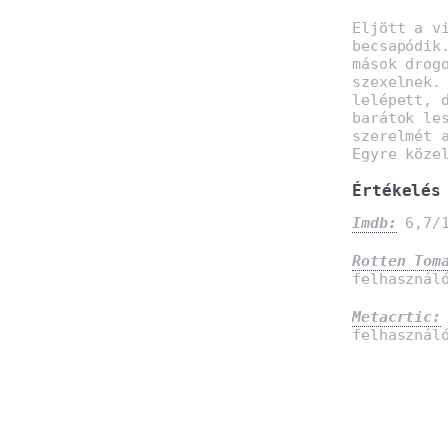
Eljött a v
becsapódik
mások drog
szexelnek.
lelépett, 
barátok le
szerelmét 
Egyre köze
Értékelés
Imdb:
6,7/1
Rotten Tom
felhasznál
Metacrtic:
felhasznál