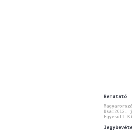
Bemutató
Magyarorsz
Usa:
2012. 
Egyesült K
Jegybevét