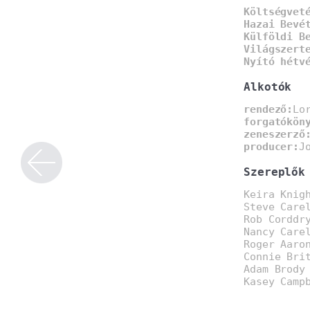
Költségvet
Hazai Bevé
Külföldi B
Világszert
Nyító hétv
Alkotók
rendező:
Lo
forgatókön
zeneszerző
producer:
J
Szereplők
Keira Knig
Steve Care
Rob Corddr
Nancy Care
Roger Aaro
Connie Bri
Adam Brody
Kasey Camp