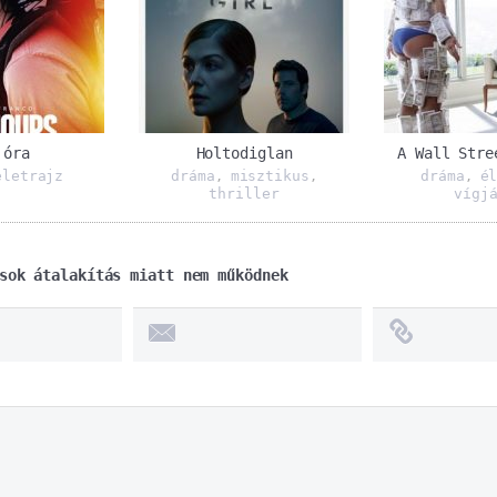
 óra
Holtodiglan
A Wall Stre
életrajz
dráma
misztikus
dráma
é
,
,
,
thriller
vígj
sok átalakítás miatt nem működnek