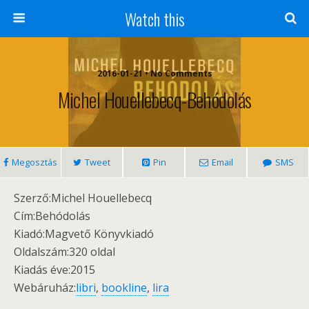
Watch this
2016-01-21 • No Comments
Michel Houellebecq-Behódolás
Megosztás
Tweet
Pin
Email
SMS
Szerző:Michel Houellebecq
Cím:Behódolás
Kiadó:Magvető Könyvkiadó
Oldalszám:320 oldal
Kiadás éve:2015
Webáruház:
libri
,
bookline
,
lira