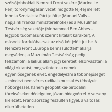
szélsőjobboldali Nemzeti Front vezére (Marine Le
Pen) toronymagasan vezet, mögötte fej-fej mellett
lohol a Szocialista Párt jelöltje (Manuel Valls –
napjaink francia miniszterelnöke) és a Muzulmán
Testvériség vezetője (Mohammed Ben Abbes –
legjobb tudomásunk szerint kitalált karakter). A
második fordulóba csak az első két jelölt jut be. A
Nemzeti Front ,,Európa bennszülötteit” akarja
megvédeni, a Muzulmán Testvériség pedig
felszámolni a laikus állam jogi kereteit, elsorvasztani a
világi oktatást, megszüntetni a nemek
egyenlőségének elvét, engedélyezni a többnejűséget
– mindezt nem véres radikalizmussal és tébolyult
hőbörgéssel, hanem geopolitikai-birodalmi
törekvéseket dédelgetve, józan hidegvérrel. A verseny
kiélezett, Franciaország feszülten figyel, a változás
elkerülhetetlen.