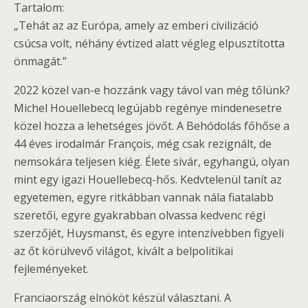
Tartalom:
„Tehát az az Európa, amely az emberi civilizáció
csúcsa volt, néhány évtized alatt végleg elpusztította
önmagát.”
2022 közel van-e hozzánk vagy távol van még tőlünk?
Michel Houellebecq legújabb regénye mindenesetre
közel hozza a lehetséges jövőt. A Behódolás főhőse a
44 éves irodalmár François, még csak rezignált, de
nemsokára teljesen kiég. Élete sivár, egyhangú, olyan
mint egy igazi Houellebecq-hős. Kedvtelenül tanít az
egyetemen, egyre ritkábban vannak nála fiatalabb
szeretői, egyre gyakrabban olvassa kedvenc régi
szerzőjét, Huysmanst, és egyre intenzívebben figyeli
az őt körülvevő világot, kivált a belpolitikai
fejleményeket.
Franciaország elnököt készül választani. A