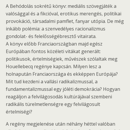
A Behódolás sokrétű könyv: mediális szövegjáték a
valósággal és a fikcióval, erotikus merengés, politikai
provokáció, társadalmi pamflet, fanyar utópia. De még
inkább polémia: a szenvedélyes racionalizmus
gondolat- és felelősségébresztő vitairata.
A könyv előbb Franciaországban majd egész
Európában fontos közéleti vitákat generált:
politikusok, értelmiségiek, művészek szólaltak meg
Houellebecq regénye kapcsán. Milyen lesz a
holnapután Franciaországa és ekképpen Európája?
Mit tud kezdeni a vallási radikalizmussal, a
fundamentalizmussal egy jóléti demokrácia? Hogyan
reagáljon a felvilágosodás kultúrájával szembeni
radikális türelmetlenségre egy felvilágosult
értelmiségi?
A regény megjelenése után néhány héttel valóban