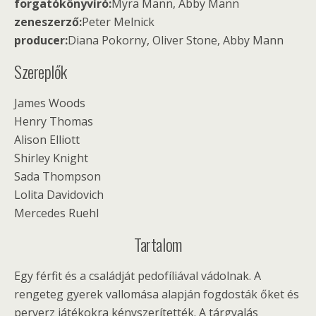
forgatókönyvíró:
Myra Mann, Abby Mann
zeneszerző:
Peter Melnick
producer:
Diana Pokorny, Oliver Stone, Abby Mann
Szereplők
James Woods
Henry Thomas
Alison Elliott
Shirley Knight
Sada Thompson
Lolita Davidovich
Mercedes Ruehl
Tartalom
Egy férfit és a családját pedofíliával vádolnak. A
rengeteg gyerek vallomása alapján fogdosták őket és
perverz játékokra kényszerítették. A tárgyalás