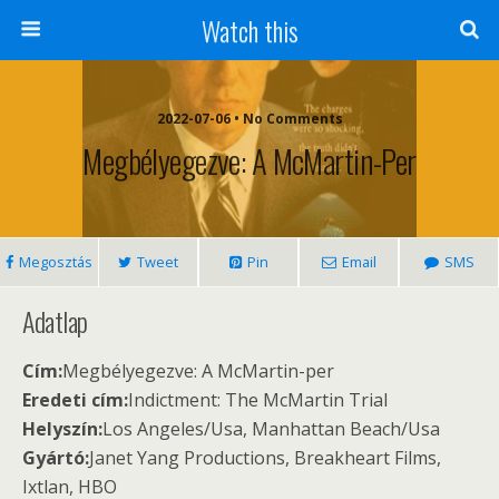
Watch this
2022-07-06 • No Comments
Megbélyegezve: A McMartin-Per
Megosztás
Tweet
Pin
Email
SMS
Adatlap
Cím:
Megbélyegezve: A McMartin-per
Eredeti cím:
Indictment: The McMartin Trial
Helyszín:
Los Angeles/Usa, Manhattan Beach/Usa
Gyártó:
Janet Yang Productions, Breakheart Films,
Ixtlan, HBO