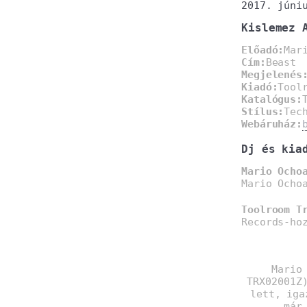
2017. júni
Kislemez 
Előadó:
Mar
Cím:
Beast
Megjelenés
Kiadó:
Tool
Katalógus:
Stílus:
Tec
Webáruház:
Dj és kia
Mario Ocho
Mario Ocho
Toolroom T
Records-ho
Mario
TRX02001Z
lett, iga
már