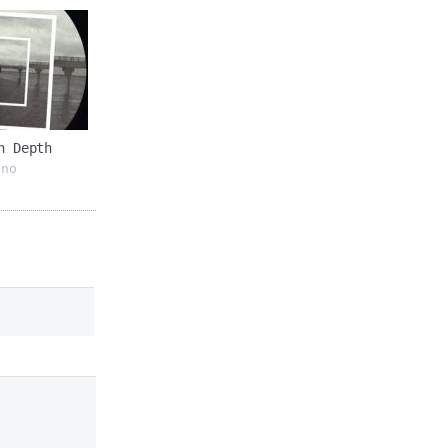
n Depth
hno