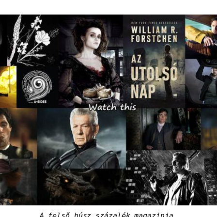
A felső húsz százalék magazinja.