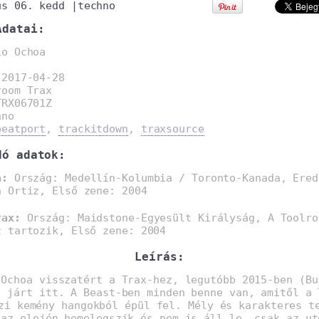
us 06. kedd
|
techno
Adatai:
io Ochoa
:
2017-04-28
room Trax
TRX06701Z
hno
beatport
,
trackitdown
,
traxsource
dó adatok:
a:
Ország: Medellín-Kolumbia / Toronto-Kanada, Ered
a Ortiz, Első zene: 2004
rax:
Ország: Maidstone-Egyesült Királyság, A Toolro
z tartozik, Első zene: 2004
Leírás:
 Ochoa visszatért a Trax-hez, legutóbb 2015-ben (Bu
) járt itt. A Beast-ben minden benne van, amitől a 
zi kemény hangokból épül fel. Mély és karakteres t
 az elején bemelegszik és nem is áll le, csak az ut