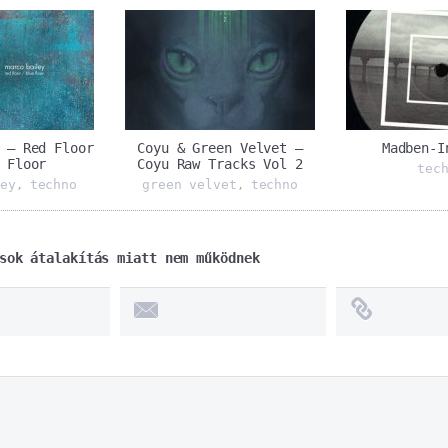
 ‎– Red Floor
Coyu & Green Velvet ‎–
Madben-I
 Floor
Coyu Raw Tracks Vol 2
tec
ey
techno
green velvet
techno
,
,
sok átalakítás miatt nem működnek