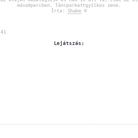
másodpercben. Táncparkettgyilkos zene.
Írta:
Shabe
©
:
:41
Lejátszás: