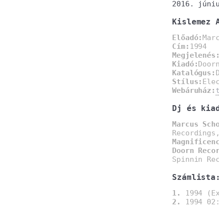
2016. júni
Kislemez 
Előadó:
Mar
Cím:
1994
Megjelenés
Kiadó:
Door
Katalógus:
Stílus:
Ele
Webáruház:
Dj és kia
Marcus Sch
Recordings
Magnificen
Doorn Reco
Spinnin Re
Számlista
1.
1994 (Ex
2.
1994 02