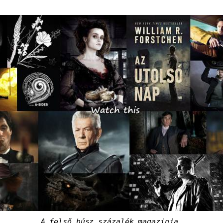
A felső húsz százalék magazinja.