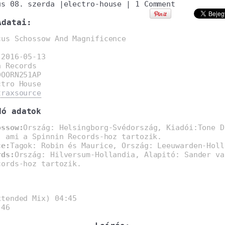
us 08. szerda
|
electro-house
|
1 Comment
Adatai:
cus Schossow And Magnificence
:
2016-05-13
n Records
DOORN251AP
ctro House
traxsource
dó adatok
ossow:
Ország: Helsingborg-Svédország, Kiadói:Tone D
, ami a Spinnin Records-hoz tartozik.
ce:
Tagok: Robin és Maurice, Ország: Leeuwarden-Holl
rds:
Ország: Hilversum-Hollandia, Alapitó: Sander va
cords-hoz tartozik.
:
tended Mix) 04:45
:46