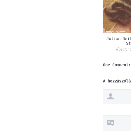
Julian Rei
St
electr
One Comment:
A hozzászólá