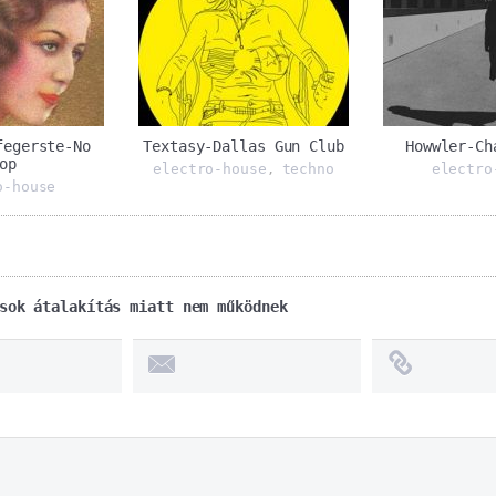
fegerste-No
Textasy-Dallas Gun Club
Howwler-Ch
op
electro-house
techno
electro
,
o-house
sok átalakítás miatt nem működnek