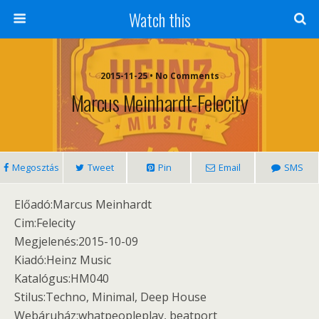
Watch this
2015-11-25 • No Comments
Marcus Meinhardt-Felecity
Megosztás
Tweet
Pin
Email
SMS
Előadó:Marcus Meinhardt
Cim:Felecity
Megjelenés:2015-10-09
Kiadó:Heinz Music
Katalógus:HM040
Stilus:Techno, Minimal, Deep House
Webáruház:whatpeopleplay, beatport