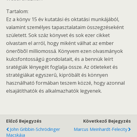
Tartalom:
Ez a könyv 15 év kutatási és oktatási munkájából,
valamint személyes tapasztalataim összegzéseként
született. Sok száz könyvet és sok ezer cikket
olvastam el arról, hogy miként válhat az ember
önerõbõl milliomossá. Könyvem ezen olvasmányok
kulcsfontosságú gondolatait, és a bennük leírt
sratégiák lényegét foglalja össze. Az ötleteket és
stratégiákat egyszerû, kipróbált és könnyen
használható formában teszem közzé, hogy azonnal
elsajátíthatók és alkalmazhatók legyenek.
Előző Bejegyzés
Következő Bejegyzés
John Gribbin-Schrödinger
Marcus Meinhardt-Felecity
Macskája